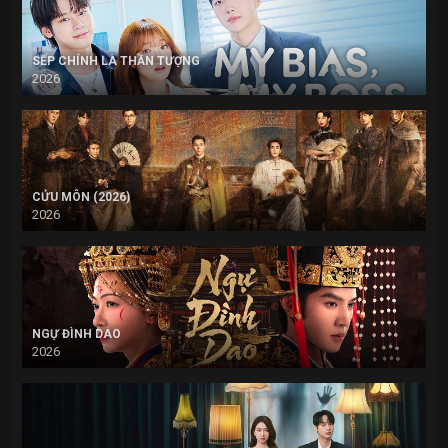
SẾP CHÍNH LÀ THẦN TƯỢNG
2026
CỬU MÔN (2026)
2026
NGỰ ĐÌNH DAO
2026