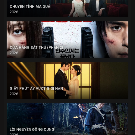
CHUYỆN TÌNH MA QUÁI
2026
CỬA HÀNG SÁT THỦ (PHẦN 2)
2026
GIÂY PHÚT ẤY VƯỢT GIỚI HẠN
2026
LỜI NGUYỀN ĐÔNG CUNG
2026