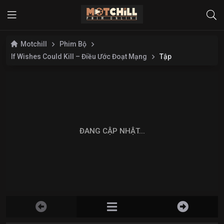
Motchill
Phim Bộ
If Wishes Could Kill – Điều Ước Đoạt Mạng
Tập
ĐANG CẬP NHẬT...