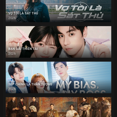
VỢ TÔI LÀ SÁT THỦ
2026
BẠN GÁI THIÊN TÀI
2026
SẾP CHÍNH LÀ THẦN TƯỢNG
2026