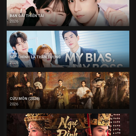
BẠN GÁI THIÊN TÀI
2026
SẾP CHÍNH LÀ THẦN TƯỢNG
2026
CỬU MÔN (2026)
2026