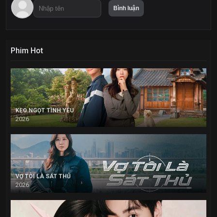
Phim Hot
KẸO NGỌT TÌNH YÊU
2026
VỢ TÔI LÀ SÁT THỦ
2026