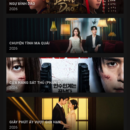
NGỰ ĐÌNH DAO
2026
CHUYỆN TÌNH MA QUÁI
2026
CỬA HÀNG SÁT THỦ (PHẦN 2)
2026
GIÂY PHÚT ẤY VƯỢT GIỚI HẠN
2026