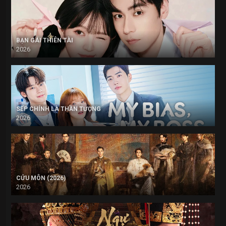
BẠN GÁI THIÊN TÀI
2026
SẾP CHÍNH LÀ THẦN TƯỢNG
2026
CỬU MÔN (2026)
2026