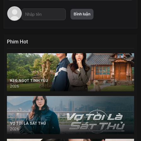
Phim Hot
KẸO NGỌT TÌNH YÊU
2026
VỢ TÔI LÀ SÁT THỦ
2026