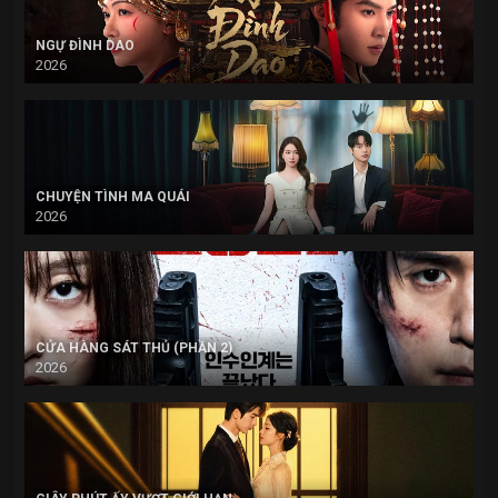
NGỰ ĐÌNH DAO
2026
CHUYỆN TÌNH MA QUÁI
2026
CỬA HÀNG SÁT THỦ (PHẦN 2)
2026