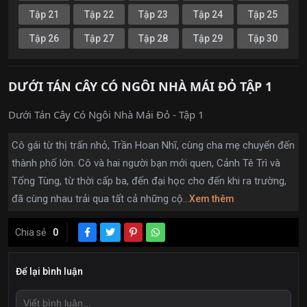
Tập 21
Tập 22
Tập 23
Tập 24
Tập 25
Tập 26
Tập 27
Tập 28
Tập 29
Tập 30
DƯỚI TÁN CÂY CÓ NGÔI NHÀ MÁI ĐỎ TẬP 1
Dưới Tán Cây Có Ngôi Nhà Mái Đỏ - Tập 1
Cô gái từ thị trấn nhỏ, Trần Hoan Nhĩ, cùng cha mẹ chuyển đến
thành phố lớn. Cô và hai người bạn mới quen, Cảnh Tê Trì và
Tống Tùng, từ thời cấp ba, đến đại học cho đến khi ra trường,
đã cùng nhau trải qua tất cả những cộ...
Xem thêm
Chia sẻ
0
Để lại bình luận