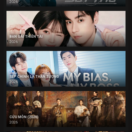
2026
BẠN GÁI THIÊN TÀI
2026
SẾP CHÍNH LÀ THẦN TƯỢNG
2026
CỬU MÔN (2026)
2026