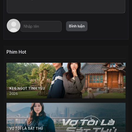
Phim Hot
KẸO NGỌT TÌNH YÊU
2026
VỢ TÔI LÀ SÁT THỦ