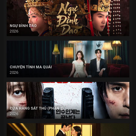
NGỰ ĐÌNH DAO
2026
CHUYỆN TÌNH MA QUÁI
2026
CỬA HÀNG SÁT THỦ (PHẦN 2)
2026