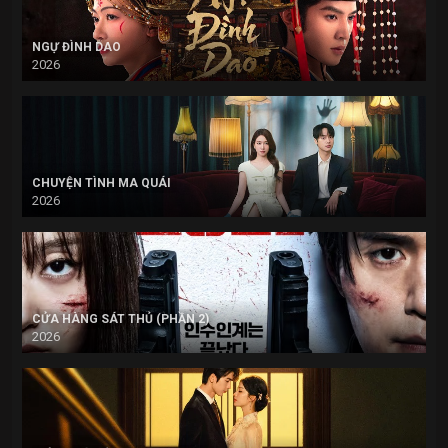
NGỰ ĐÌNH DAO
2026
CHUYỆN TÌNH MA QUÁI
2026
CỬA HÀNG SÁT THỦ (PHẦN 2)
2026