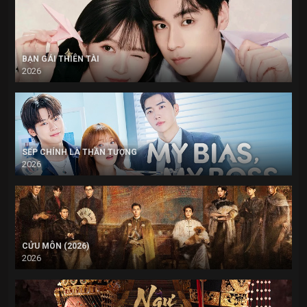
BẠN GÁI THIÊN TÀI
2026
SẾP CHÍNH LÀ THẦN TƯỢNG
2026
CỬU MÔN (2026)
2026