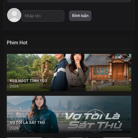
Phim Hot
KẸO NGỌT TÌNH YÊU
2026
VỢ TÔI LÀ SÁT THỦ
2026