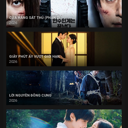
CỬA HÀNG SÁT THỦ (PHẦN 2)
2026
GIÂY PHÚT ẤY VƯỢT GIỚI HẠN
2026
LỜI NGUYỀN ĐÔNG CUNG
2026