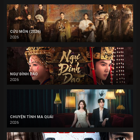
CỬU MÔN (2026)
2026
NGỰ ĐÌNH DAO
2026
CHUYỆN TÌNH MA QUÁI
2026