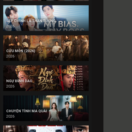
SẾP CHÍNH LÀ THẦN TƯỢNG
2026
CỬU MÔN (2026)
2026
NGỰ ĐÌNH DAO
2026
CHUYỆN TÌNH MA QUÁI
2026