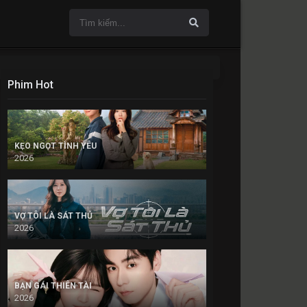
Phim Hot
KẸO NGỌT TÌNH YÊU
2026
VỢ TÔI LÀ SÁT THỦ
2026
BẠN GÁI THIÊN TÀI
2026