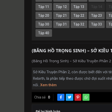
Tập 11
Tập 12
Tập 13
Tập 14
T
Tập 20
Tập 21
Tập 22
Tập 23
T
Tập 30
Tập 31
Tập 32
Tập 33
T
Tập 40
(BĂNG HỒ TRỌNG SINH) – SỞ KIỀU 
(Băng Hồ Trọng Sinh) – Sở Kiều Truyện Phần 2 
Sở Kiều Truyện Phần 2, còn được biết đến với t
Rebirth, là phần tiếp theo được chờ đợi suốt n
nối...
Xem thêm
Chia sẻ
0
Để lại bình luận