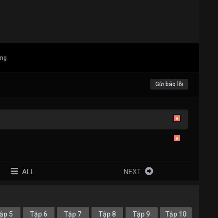
ang
Gửi báo lỗi
ALL
NEXT
ập 5
Tập 6
Tập 7
Tập 8
Tập 9
Tập 10