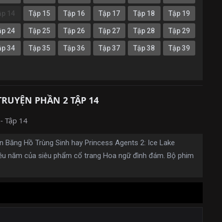
ập 14
Tập 15
Tập 16
Tập 17
Tập 18
Tập 19
ập 24
Tập 25
Tập 26
Tập 27
Tập 28
Tập 29
ập 34
Tập 35
Tập 36
Tập 37
Tập 38
Tập 39
TRUYỆN PHẦN 2 TẬP 14
- Tập 14
ên Băng Hồ Trùng Sinh hay Princess Agents 2: Ice Lake
hiều năm của siêu phẩm cổ trang Hoa ngữ đình đám. Bộ phim