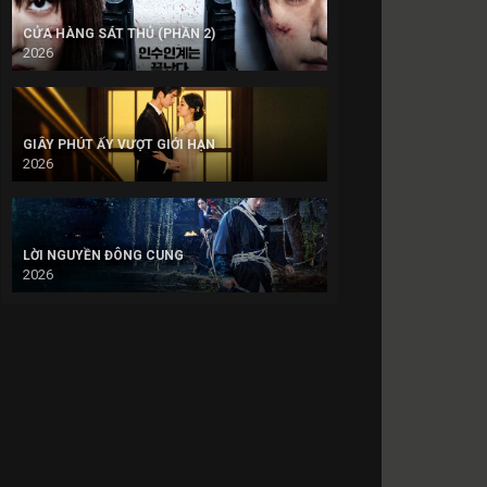
CỬA HÀNG SÁT THỦ (PHẦN 2)
2026
GIÂY PHÚT ẤY VƯỢT GIỚI HẠN
2026
LỜI NGUYỀN ĐÔNG CUNG
2026