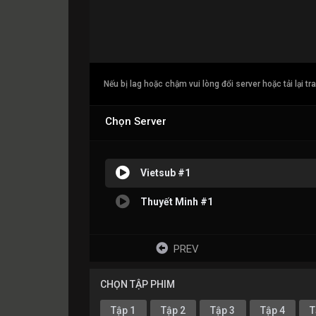
Nếu bị lag hoặc chậm vui lòng đổi server hoặc tải lại tr
Chọn Server
Vietsub #1
Thuyết Minh #1
PREV
CHỌN TẬP PHIM
Tập 1
Tập 2
Tập 3
Tập 4
T