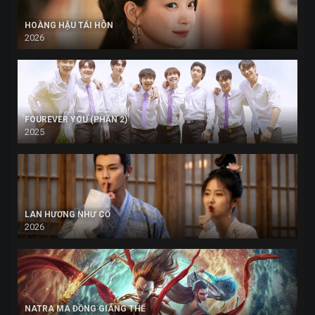
HOÀNG HẬU TÁI HÔN
2026
FOUREVER YOU (PHẦN 2)
2025
LAN HƯƠNG NHƯ CỐ
2026
NATRA MA ĐỒNG GIÁNG THẾ