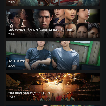
2019
DỤC VỌNG THẦM KÍN (CÁNH CHIM GIẤU TÌNH)
2026
SOUL MATE
2026
TRÒ CHƠI CON MỰC (PHẦN 3)
2025