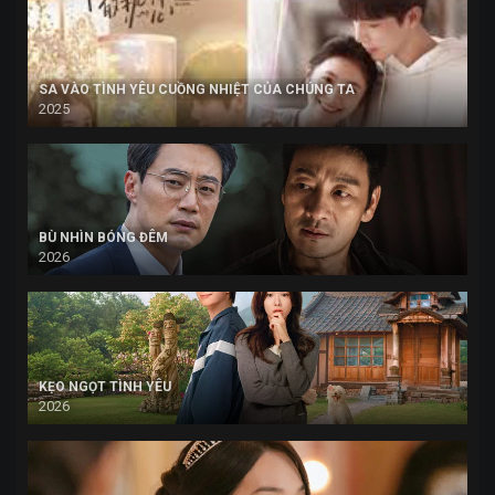
SA VÀO TÌNH YÊU CUỒNG NHIỆT CỦA CHÚNG TA
2025
BÙ NHÌN BÓNG ĐÊM
2026
KẸO NGỌT TÌNH YÊU
2026