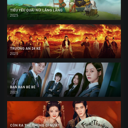
TIỂU YÊU QUÁI NÚI LÃNG LÃNG
2025
TRƯỜNG AN 24 KẾ
2025
BẠN BẠN BÈ BÈ
2025
CÒN RA THỂ THỐNG GÌ NỮA?