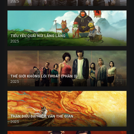
2025
TIỂU YÊU QUÁI NÚI LÃNG LÃNG
2025
THẾ GIỚI KHÔNG LỐI THOÁT (PHẦN 3)
2025
THẦN ĐIÊU ĐẠI HIỆP: VẤN THẾ GIAN
2025