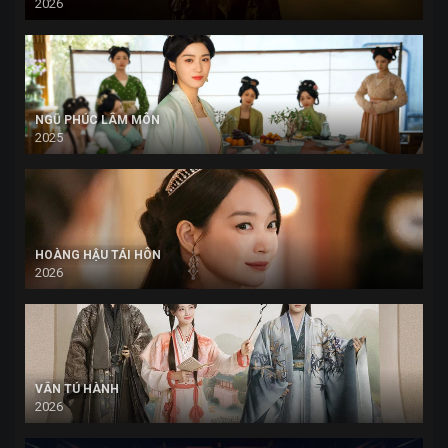
2026
NGŨ PHÚC LÂM MÔN
2025
HOÀNG HẬU TÁI HÔN
2026
VÂN TÚ HÀNH
2026