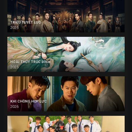
TRIỀU TUYẾT LỤC
2025
HOÀI THỦY TRÚC ĐÌNH
2025
KHI CHỒNG HỢP LỰC
2026