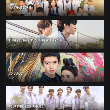
NỮ THẦN LỚP E
2025
TÌNH YÊU BỌ XÍT (DUANG WITH YOU)
2026
VÔ ƯU ĐỘ
2023
FOUREVER YOU (PHẦN 2)