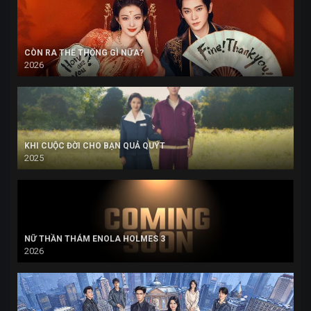
CÒN RA THỂ THỐNG GÌ NỮA?
2026
KHI CUỘC ĐỜI CHO BẠN QUẢ QUÝT
2025
NỮ THẦN THÁM ENOLA HOLMES 3
2026