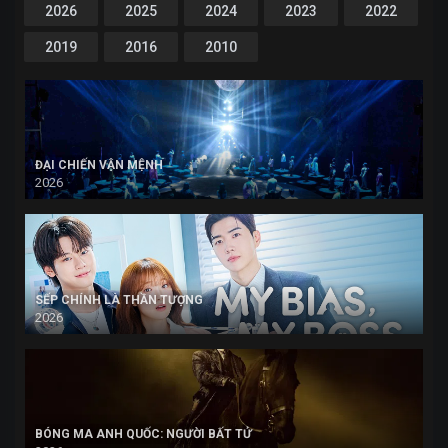
2026
2025
2024
2023
2022
2019
2016
2010
ĐẠI CHIẾN VẬN MỆNH
2026
SẾP CHÍNH LÀ THẦN TƯỢNG
2026
BÓNG MA ANH QUỐC: NGƯỜI BẤT TỬ