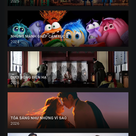
2025
NHỮNG MẢNH GHÉP CẢM XÚC 2
2024
DƯỚI BÓNG ĐIỆN HẠ
2026
TỎA SÁNG NHƯ NHỮNG VÌ SAO
2026