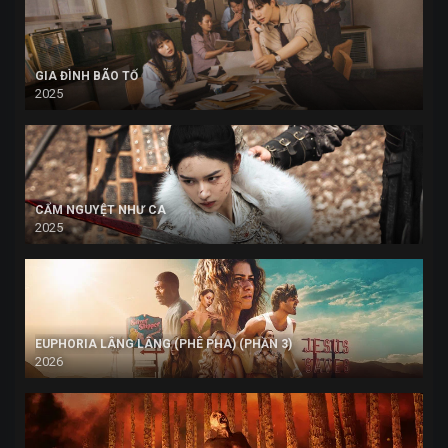
GIA ĐÌNH BÃO TỐ
2025
CẨM NGUYỆT NHƯ CA
2025
EUPHORIA LÂNG LÂNG (PHÊ PHA) (PHẦN 3)
2026