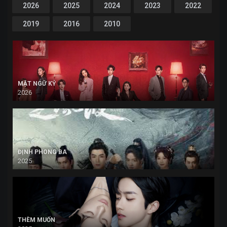
2026
2025
2024
2023
2022
2019
2016
2010
MẬT NGỮ KỶ
2026
ĐỊNH PHONG BA
2025
THÈM MUỐN