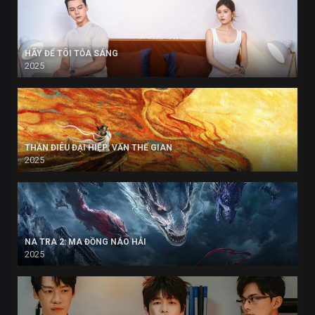
HÃY ĐỂ TÔI TỎA SÁNG
2025
THẦN ĐIÊU ĐẠI HIỆP: VẤN THẾ GIAN
2025
NA TRA 2: MA ĐỒNG NÁO HẢI
2025