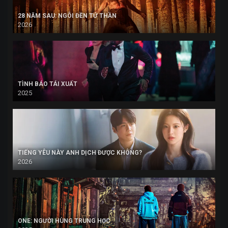
28 NĂM SAU: NGÔI ĐỀN TỬ THẦN
2026
TÌNH BÁO TÁI XUẤT
2025
TIẾNG YÊU NÀY ANH DỊCH ĐƯỢC KHÔNG?
2026
ONE: NGƯỜI HÙNG TRUNG HỌC