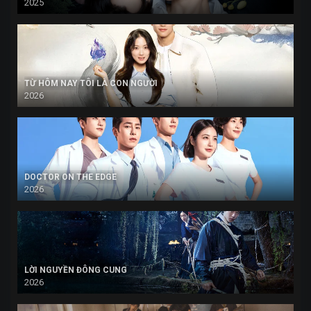
2025
TỪ HÔM NAY TÔI LÀ CON NGƯỜI
2026
DOCTOR ON THE EDGE
2026
LỜI NGUYỀN ĐÔNG CUNG
2026