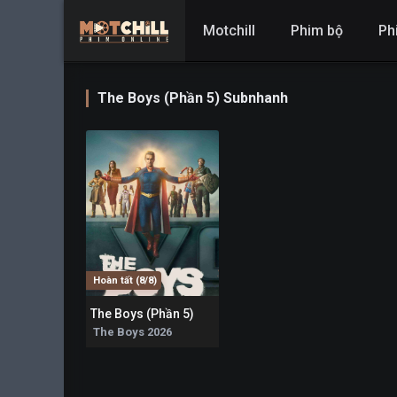
Motchill
Phim bộ
Ph
The Boys (Phần 5) Subnhanh
Hoàn tất (8/8)
The Boys (Phần 5)
8.437
The Boys 2026