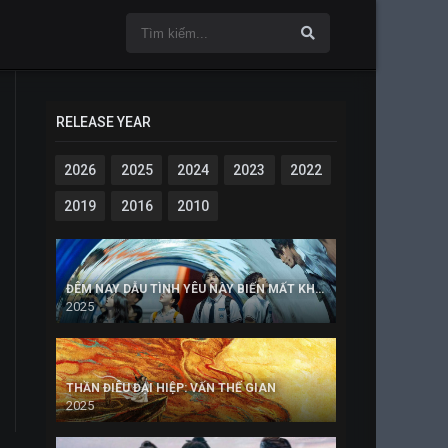
RELEASE YEAR
2026
2025
2024
2023
2022
2019
2016
2010
ĐÊM NAY DẪU TÌNH YÊU NÀY BIẾN MẤT KHỎI THẾ GIAN (BẢN HÀN)
2025
THẦN ĐIÊU ĐẠI HIỆP: VẤN THẾ GIAN
2025