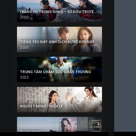
(BĂNG HỒ TRỌNG SINH) – SỞ KIỀU TRUYỆN PHẦN 2
2026
TIẾNG YÊU NÀY ANH DỊCH ĐƯỢC KHÔNG?
2026
TRUNG TÂM CHĂM SÓC CHẤN THƯƠNG
2025
NGUYỆT MINH THIÊN LÝ
THẦN DƯỢC