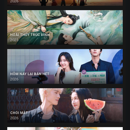
2026
HOÀI THỦY TRÚC ĐÌNH
2025
HÔM NAY LẠI BÁN HẾT
2026
CHÓI MẮT
2026