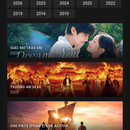
2026
2025
2024
2023
2022
2019
2016
2010
GIẤC MƠ TRAO EM
2026
TRƯỜNG AN 24 KẾ
2025
ONE PIECE (PHẦN 2) LIVE ACTION