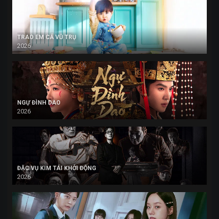
TRAO EM CẢ VŨ TRỤ
2026
NGỰ ĐÌNH DAO
2026
ĐẶC VỤ KIM TÁI KHỞI ĐỘNG
2026