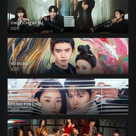
CHỦ TỊCH TẬP SỰ
2026
VÔ ƯU ĐỘ
2023
FILING FOR LOVE
2026