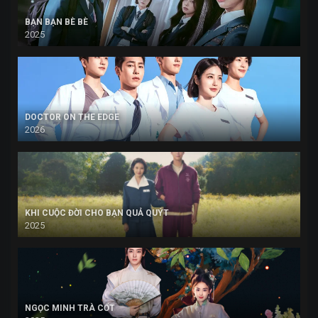
BẠN BẠN BÈ BÈ
2025
DOCTOR ON THE EDGE
2026
KHI CUỘC ĐỜI CHO BẠN QUẢ QUÝT
2025
NGỌC MINH TRÀ CỐT