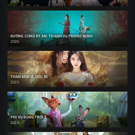
2025
ĐƯỜNG CUNG KỲ ÁN: THANH VỤ PHONG MINH
2026
THẦN ĐÈN ƠI, ƯỚC ĐI
2025
PHI VỤ ĐỘNG TRỜI 2
2025