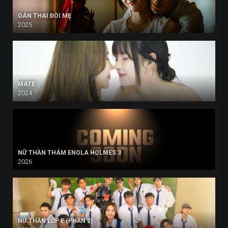
OÁN THAI ĐÒI MẸ
2025
MATE
2024
NỮ THẦN THÁM ENOLA HOLMES 3
2026
NỮ THẦN LỚP E (PHẦN 2)