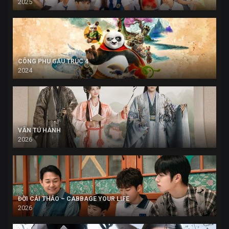
2025
CÔNG PHU GẤU TRÚC 4
2024
VÂN TÚ HÀNH
2026
ĐỜI CẢI THẢO – CABBAGE YOUR LIFE
2026