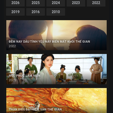
2026
2025
2024
2023
2022
2019
2016
2010
ĐÊM NAY DẪU TÌNH YÊU NÀY BIẾN MẤT KHỎI THẾ GIAN
2022
NGŨ PHÚC LÂM MÔN
2025
THẦN ĐIÊU ĐẠI HIỆP: VẤN THẾ GIAN