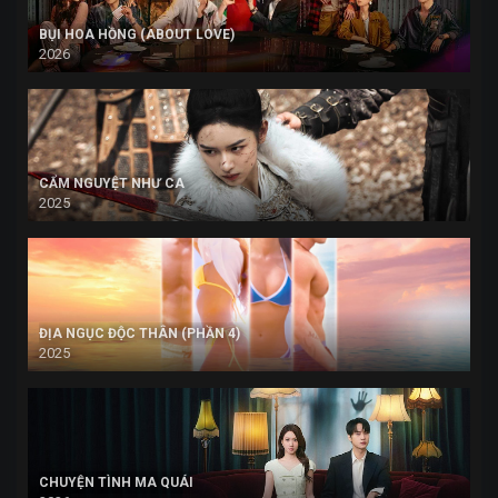
BỤI HOA HỒNG (ABOUT LOVE)
2026
CẨM NGUYỆT NHƯ CA
2025
ĐỊA NGỤC ĐỘC THÂN (PHẦN 4)
2025
CHUYỆN TÌNH MA QUÁI