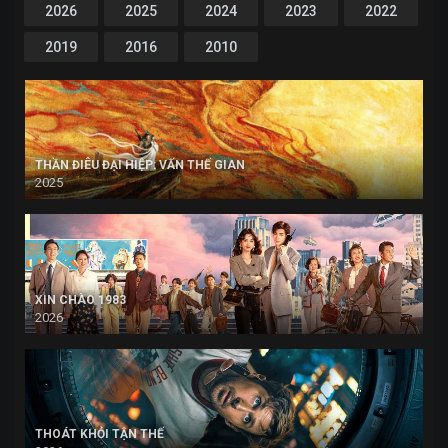
2026
2025
2024
2023
2022
2019
2016
2010
THẦN ĐIÊU ĐẠI HIỆP: VẤN THẾ GIAN
2025
XIN CHÀO 1983
2026
THOÁT KHỎI TẬN THẾ