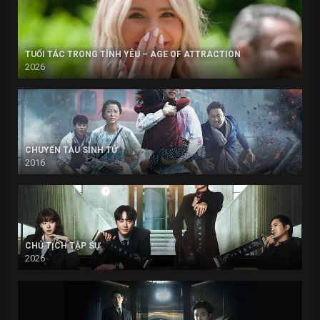
TUỔI TÁC TRONG TÌNH YÊU – AGE OF ATTRACTION
2026
CHUYẾN TÀU SINH TỬ
2016
CHỦ TỊCH TẬP SỰ
2026