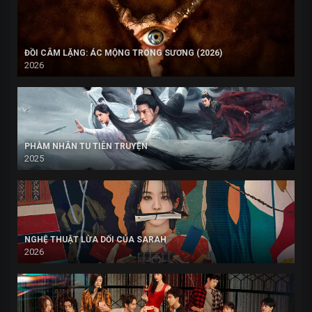
ĐỒI CÂM LẶNG: ÁC MỘNG TRONG SƯƠNG (2026)
2026
PHÀM NHÂN TU TIÊN TRUYỆN
2025
NGHỆ THUẬT LỪA DỐI CỦA SARAH
2026