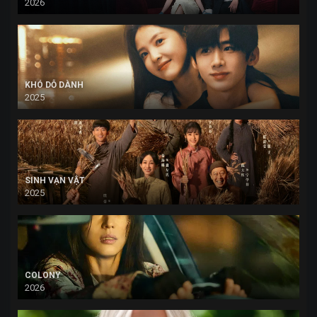
2026
KHÓ DỖ DÀNH
2025
SINH VẠN VẬT
2025
COLONY
2026