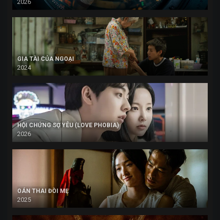
2026
GIA TÀI CỦA NGOẠI
2024
HỘI CHỨNG SỢ YÊU (LOVE PHOBIA)
2026
OÁN THAI ĐÒI MẸ
2025