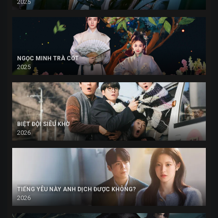
2025
NGỌC MINH TRÀ CỐT
2025
BIỆT ĐỘI SIÊU KHỜ
2026
TIẾNG YÊU NÀY ANH DỊCH ĐƯỢC KHÔNG?
2026