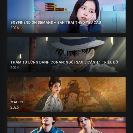
BOYFRIEND ON DEMAND – BẠN TRAI THEO YÊU CẦU
2026
THÁM TỬ LỪNG DANH CONAN: NGÔI SAO 5 CÁNH 1 TRIỆU ĐÔ
2024
MẠC LY
2026