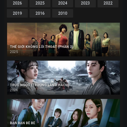
2026
2025
2024
2023
2022
2019
2016
2010
THẾ GIỚI KHÔNG LỐI THOÁT (PHẦN 3)
2025
TRỤC NGỌC (TRƯƠNG LĂNG HÁCH)
2026
BẠN BẠN BÈ BÈ