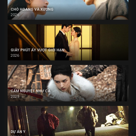
CHÓ HOANG VÀ XƯƠNG
2026
GIÂY PHÚT ẤY VƯỢT GIỚI HẠN
2026
CẨM NGUYỆT NHƯ CA
2025
DỰ ÁN Y