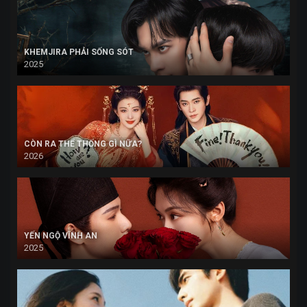
KHEMJIRA PHẢI SỐNG SÓT
2025
CÒN RA THỂ THỐNG GÌ NỮA?
2026
YẾN NGỘ VĨNH AN
2025