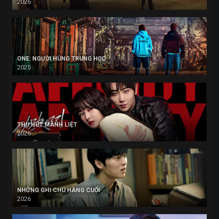
2026
ONE: NGƯỜI HÙNG TRUNG HỌC
2025
THU HÚT MÃNH LIỆT
2026
NHỮNG GHI CHÚ HÀNG CUỐI
2026