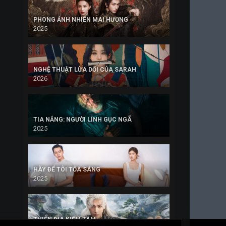
PHONG ẢNH NHIÊN MAI HƯƠNG
2025
NGHỆ THUẬT LỪA DỐI CỦA SARAH
2026
TIA NẮNG: NGƯỜI LÍNH GỤC NGÃ
2025
HÃY ĐỂ TÔI TỎA SÁNG
2025
THIÊN ĐỊA KIẾM TÂM