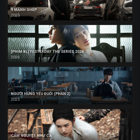
9 MẢNH GHÉP
2025
[PHIM BL] YESTERDAY THE SERIES 2026
2026
NGƯỜI HÙNG YẾU ĐUỐI (PHẦN 2)
2025
CẨM NGUYỆT NHƯ CA