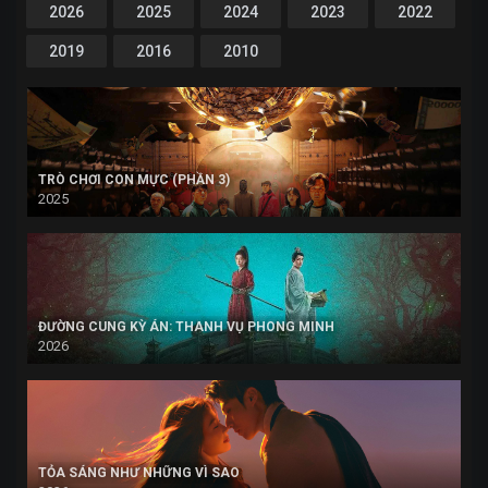
2026
2025
2024
2023
2022
2019
2016
2010
TRÒ CHƠI CON MỰC (PHẦN 3)
2025
ĐƯỜNG CUNG KỲ ÁN: THANH VỤ PHONG MINH
2026
TỎA SÁNG NHƯ NHỮNG VÌ SAO