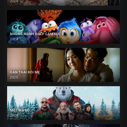
2025
NHỮNG MẢNH GHÉP CẢM XÚC 2
2024
OÁN THAI ĐÒI MẸ
2025
MẬT MÃ ĐỎ
2024