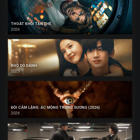
THOÁT KHỎI TẬN THẾ
2026
KHÓ DỖ DÀNH
2025
ĐỒI CÂM LẶNG: ÁC MỘNG TRONG SƯƠNG (2026)
2026