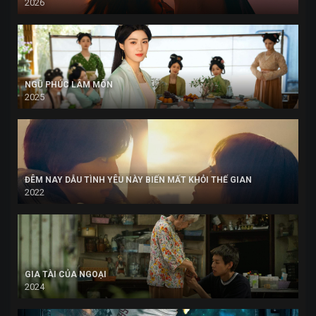
2026
NGŨ PHÚC LÂM MÔN
2025
ĐÊM NAY DẪU TÌNH YÊU NÀY BIẾN MẤT KHỎI THẾ GIAN
2022
GIA TÀI CỦA NGOẠI
2024