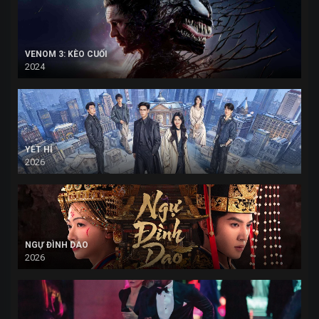
VENOM 3: KÈO CUỐI
2024
YẾT HÍ
2026
NGỰ ĐÌNH DAO
2026