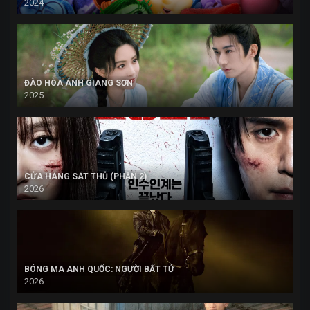
2024
ĐÀO HOA ÁNH GIANG SƠN
2025
CỬA HÀNG SÁT THỦ (PHẦN 2)
2026
BÓNG MA ANH QUỐC: NGƯỜI BẤT TỬ
2026