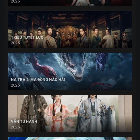
2026
TRIỀU TUYẾT LỤC
2025
NA TRA 2: MA ĐỒNG NÁO HẢI
2025
VÂN TÚ HÀNH
2026