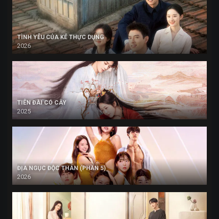
TÌNH YÊU CỦA KẺ THỰC DỤNG
2026
TIÊN ĐÀI CÓ CÂY
2025
ĐỊA NGỤC ĐỘC THÂN (PHẦN 5)
2026