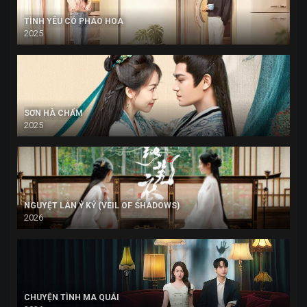
TÌNH YÊU CÓ PHÁO HOA
2025
SƠN HÀ CHẨM
2025
NGUYỆT LÂN Ỷ KỶ (VEIL OF SHADOWS)
2026
CHUYỆN TÌNH MA QUÁI