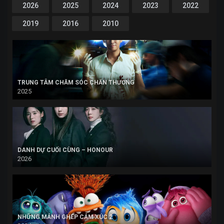
2026
2025
2024
2023
2022
2019
2016
2010
TRUNG TÂM CHĂM SÓC CHẤN THƯƠNG
2025
DANH DỰ CUỐI CÙNG – HONOUR
2026
NHỮNG MẢNH GHÉP CẢM XÚC 2