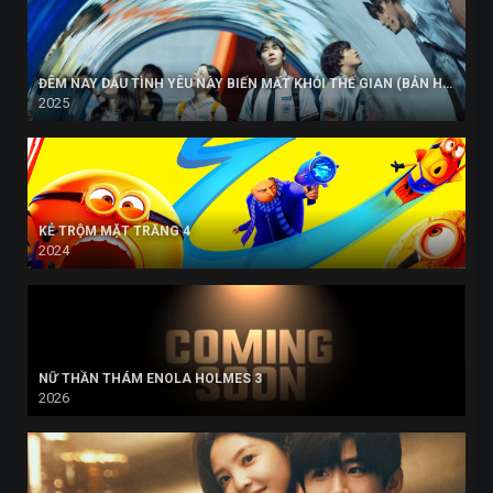
ĐÊM NAY DẪU TÌNH YÊU NÀY BIẾN MẤT KHỎI THẾ GIAN (BẢN HÀN)
2025
KẺ TRỘM MẶT TRĂNG 4
2024
NỮ THẦN THÁM ENOLA HOLMES 3
2026