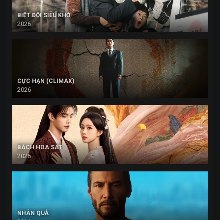
BIỆT ĐỘI SIÊU KHỜ
2026
CỰC HẠN (CLIMAX)
2026
BÁCH HOA SÁT
2026
NHÂN QUẢ