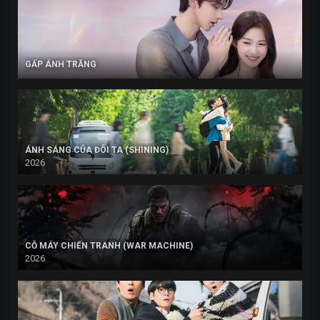
GẤP ÁNH TRĂNG
ÁNH SÁNG CỦA ĐÔI TA (SHINING)
2026
CỖ MÁY CHIẾN TRANH (WAR MACHINE)
2026