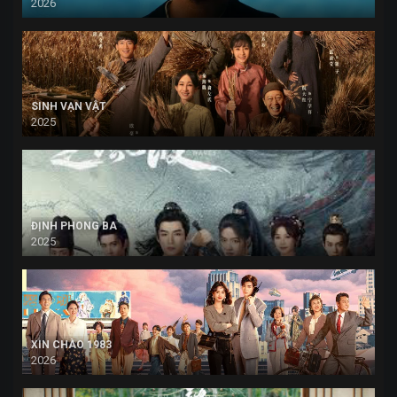
2026
SINH VẠN VẬT
2025
ĐỊNH PHONG BA
2025
XIN CHÀO 1983
2026