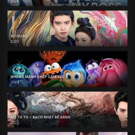
2026
VÔ ƯU ĐỘ
2023
NHỮNG MẢNH GHÉP CẢM XÚC 2
2024
MỘ TƯ TỪ – BẠCH NHẬT ĐỀ ĐĂNG
2025