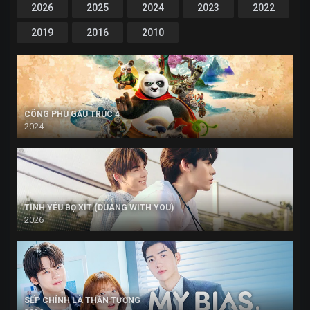
2026
2025
2024
2023
2022
2019
2016
2010
CÔNG PHU GẤU TRÚC 4
2024
TÌNH YÊU BỌ XÍT (DUANG WITH YOU)
2026
SẾP CHÍNH LÀ THẦN TƯỢNG