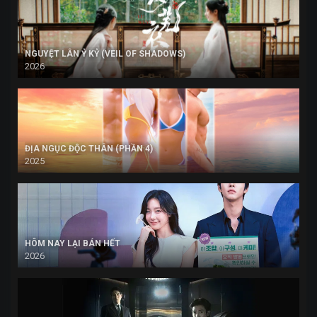
NGUYỆT LÂN Ỷ KỶ (VEIL OF SHADOWS)
2026
ĐỊA NGỤC ĐỘC THÂN (PHẦN 4)
2025
HÔM NAY LẠI BÁN HẾT
2026