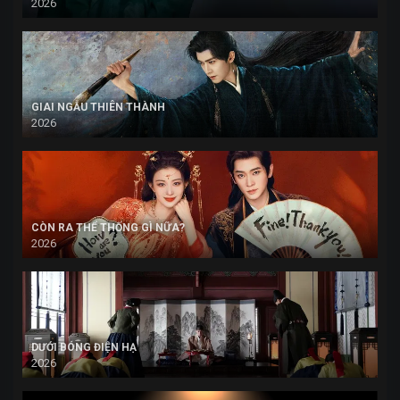
2026
GIAI NGẪU THIÊN THÀNH
2026
CÒN RA THỂ THỐNG GÌ NỮA?
2026
DƯỚI BÓNG ĐIỆN HẠ
2026