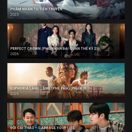
PHÀM NHÂN TU TIÊN TRUYỆN
2025
PERFECT CROWN (PHU NHÂN ĐẠI QUÂN THẾ KỶ 21)
2026
EUPHORIA LÂNG LÂNG (PHÊ PHA) (PHẦN 3)
2026
ĐỜI CẢI THẢO – CABBAGE YOUR LIFE