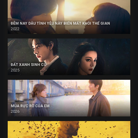
ĐÊM NAY DẪU TÌNH YÊU NÀY BIẾN MẤT KHỎI THẾ GIAN
2022
ĐẤT XANH SINH CÚ
2025
MÙA RỰC RỠ CỦA EM
2026