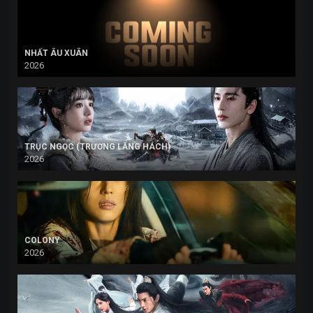
NHẤT ÂU XUÂN
2026
TRỤC NGỌC (TRƯƠNG LĂNG HÁCH)
2026
COLONY
2026