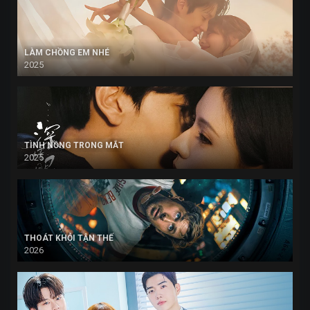
LÀM CHỒNG EM NHÉ
2025
TÌNH NỒNG TRONG MẮT
2025
THOÁT KHỎI TẬN THẾ
2026