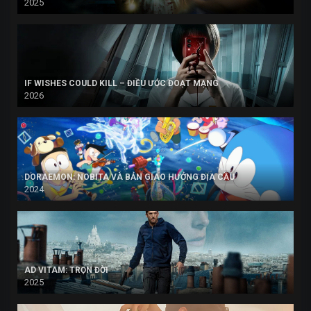
2025
IF WISHES COULD KILL – ĐIỀU ƯỚC ĐOẠT MẠNG
2026
DORAEMON: NOBITA VÀ BẢN GIAO HƯỞNG ĐỊA CẦU
2024
AD VITAM: TRỌN ĐỜI
2025