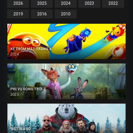
2026
2025
2024
2023
2022
2019
2016
2010
KẺ TRỘM MẶT TRĂNG 4
2024
PHI VỤ ĐỘNG TRỜI 2
2025
MẬT MÃ ĐỎ