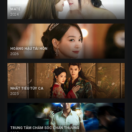
MATE
2024
HOÀNG HẬU TÁI HÔN
2026
NHẤT TIẾU TÙY CA
2025
TRUNG TÂM CHĂM SÓC CHẤN THƯƠNG