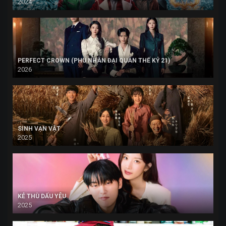
2024
PERFECT CROWN (PHU NHÂN ĐẠI QUÂN THẾ KỶ 21)
2026
SINH VẠN VẬT
2025
KẺ THÙ DẤU YÊU
2025