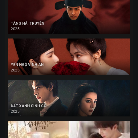
TÀNG HẢI TRUYỆN
2025
YẾN NGỘ VĨNH AN
2025
ĐẤT XANH SINH CÚ
2025