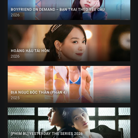
BOYFRIEND ON DEMAND – BẠN TRAI THEO YÊU CẦU
2026
HOÀNG HẬU TÁI HÔN
2026
ĐỊA NGỤC ĐỘC THÂN (PHẦN 4)
2025
[PHIM BL] YESTERDAY THE SERIES 2026