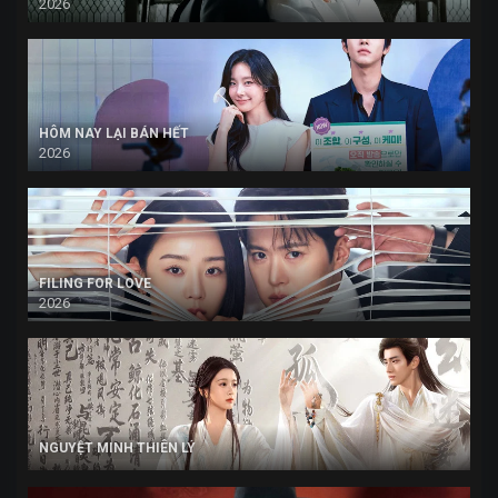
2026
HÔM NAY LẠI BÁN HẾT
2026
FILING FOR LOVE
2026
NGUYỆT MINH THIÊN LÝ