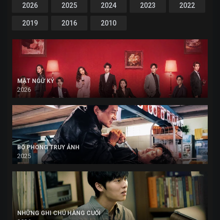
2026
2025
2024
2023
2022
2019
2016
2010
MẬT NGỮ KỶ
2026
BỔ PHONG TRUY ẢNH
2025
NHỮNG GHI CHÚ HÀNG CUỐI