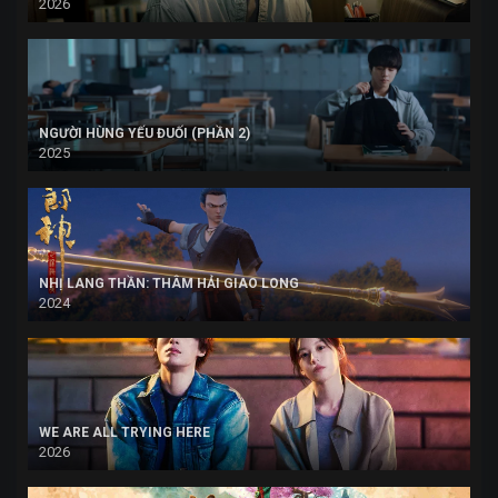
2026
NGƯỜI HÙNG YẾU ĐUỐI (PHẦN 2)
2025
NHỊ LANG THẦN: THÂM HẢI GIAO LONG
2024
WE ARE ALL TRYING HERE
2026