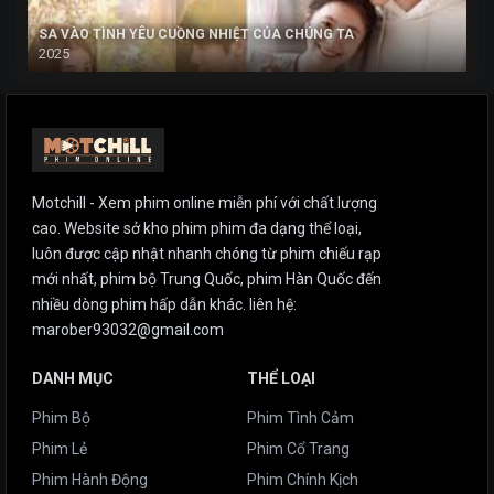
SA VÀO TÌNH YÊU CUỒNG NHIỆT CỦA CHÚNG TA
2025
Motchill - Xem phim online miễn phí với chất lượng
cao. Website sở kho phim phim đa dạng thể loại,
luôn được cập nhật nhanh chóng từ phim chiếu rạp
mới nhất, phim bộ Trung Quốc, phim Hàn Quốc đến
nhiều dòng phim hấp dẫn khác. liên hệ:
marober93032@gmail.com
DANH MỤC
THỂ LOẠI
Phim Bộ
Phim Tình Cảm
Phim Lẻ
Phim Cổ Trang
Phim Hành Động
Phim Chính Kịch