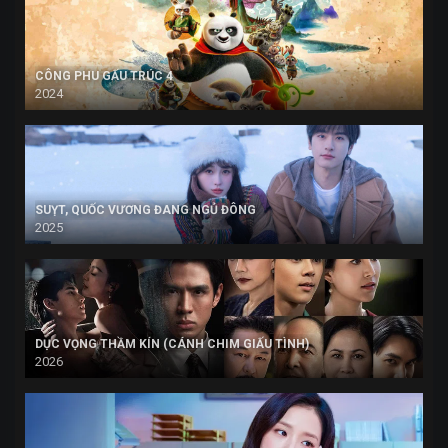
CÔNG PHU GẤU TRÚC 4
2024
SUỴT, QUỐC VƯƠNG ĐANG NGỦ ĐÔNG
2025
DỤC VỌNG THẦM KÍN (CÁNH CHIM GIẤU TÌNH)
2026