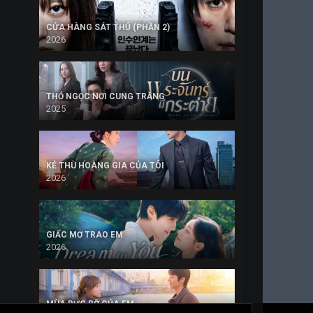
CỬA HÀNG SÁT THỦ (PHẦN 2)
2026
THỎ NGỌC NƠI CUNG TRĂNG
2025
KẺ THÙ HOÀNG GIA CỦA TÔI
2026
GIẤC MƠ TRAO EM
2026
MÙA RỰC RỠ CỦA EM