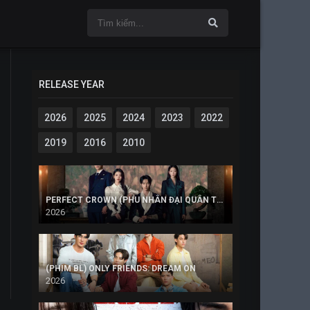
RELEASE YEAR
2026
2025
2024
2023
2022
2019
2016
2010
PERFECT CROWN (PHU NHÂN ĐẠI QUÂN THẾ KỶ 21)
2026
(PHIM BL) ONLY FRIENDS: DREAM ON
2026