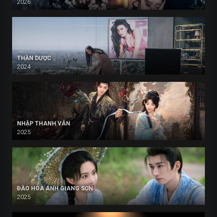
2026
THẦN DƯỢC
2024
NHẬP THANH VÂN
2025
ĐÀO HOA ÁNH GIANG SƠN
2025