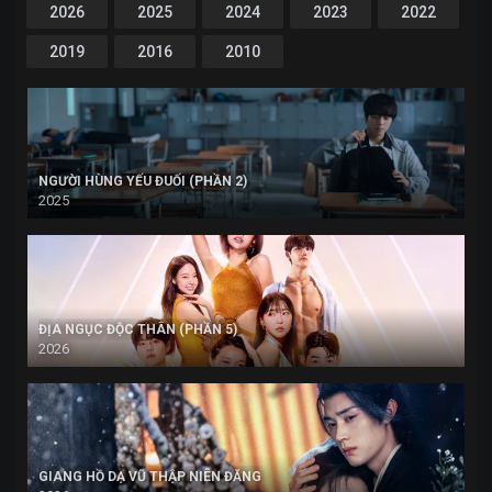
2026
2025
2024
2023
2022
2019
2016
2010
NGƯỜI HÙNG YẾU ĐUỐI (PHẦN 2)
2025
ĐỊA NGỤC ĐỘC THÂN (PHẦN 5)
2026
GIANG HỒ DẠ VŨ THẬP NIÊN ĐĂNG