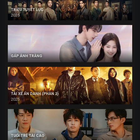
TRIỀU TUYẾT LỤC
2025
GẤP ÁNH TRĂNG
TÀI XẾ ẨN DANH (PHẦN 3)
2025
TUỔI TRẺ TÀI CAO