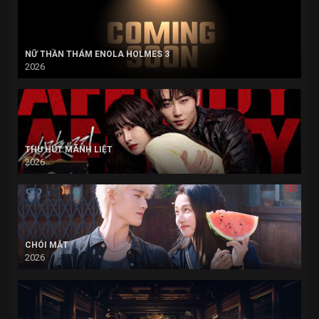
NỮ THẦN THÁM ENOLA HOLMES 3
2026
THU HÚT MÃNH LIỆT
2026
CHÓI MẮT
2026