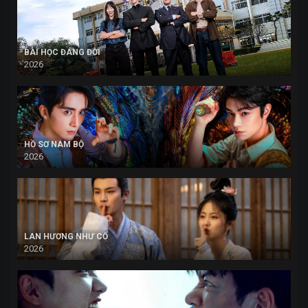
BÀI HỌC ĐÁNG ĐỜI
2026
HỒ SƠ NAM BỘ
2026
LAN HƯƠNG NHƯ CỐ
2026