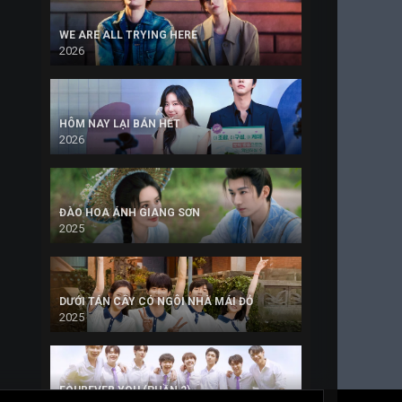
WE ARE ALL TRYING HERE
2026
HÔM NAY LẠI BÁN HẾT
2026
ĐÀO HOA ÁNH GIANG SƠN
2025
DƯỚI TÁN CÂY CÓ NGÔI NHÀ MÁI ĐỎ
2025
FOUREVER YOU (PHẦN 2)