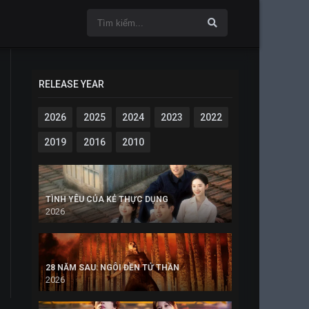
RELEASE YEAR
2026
2025
2024
2023
2022
2019
2016
2010
TÌNH YÊU CỦA KẺ THỰC DỤNG
2026
28 NĂM SAU: NGÔI ĐỀN TỬ THẦN
2026