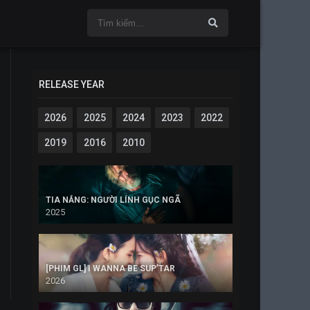
RELEASE YEAR
2026
2025
2024
2023
2022
2019
2016
2010
TIA NẮNG: NGƯỜI LÍNH GỤC NGÃ
2025
[PHIM GL] I WANNA BE SUP’TAR
2026