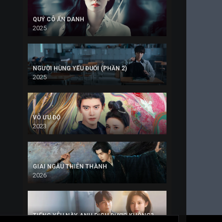
QUÝ CÔ ẨN DANH
2025
NGƯỜI HÙNG YẾU ĐUỐI (PHẦN 2)
2025
VÔ ƯU ĐỘ
2023
GIAI NGẪU THIÊN THÀNH
2026
TIẾNG YÊU NÀY ANH DỊCH ĐƯỢC KHÔNG?