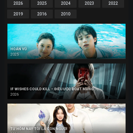
2026
2025
2024
2023
2022
2019
2016
2010
HOÁN VŨ
2025
IF WISHES COULD KILL – ĐIỀU ƯỚC ĐOẠT MẠNG
2026
TỪ HÔM NAY TÔI LÀ CON NGƯỜI