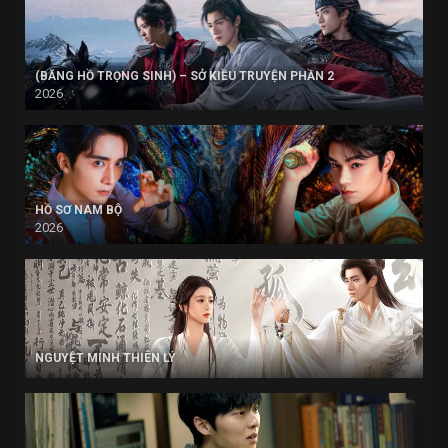
(BĂNG HỒ TRỌNG SINH) – SỞ KIỀU TRUYỆN PHẦN 2
2026
HỒ SƠ NAM BỘ
2026
NGUYỆT MINH THIÊN LÝ