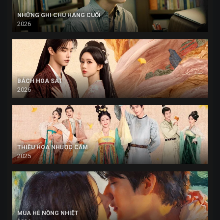
NHỮNG GHI CHÚ HÀNG CUỐI
2026
BÁCH HOA SÁT
2026
THIỀU HOA NHƯỢC CẨM
2025
MÙA HÈ NỒNG NHIỆT