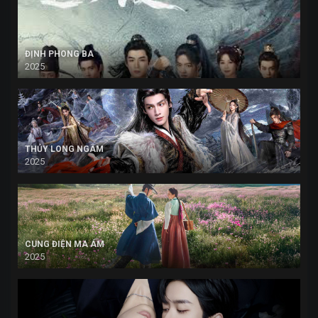
ĐỊNH PHONG BA
2025
THỦY LONG NGÂM
2025
CUNG ĐIỆN MA ÁM
2025