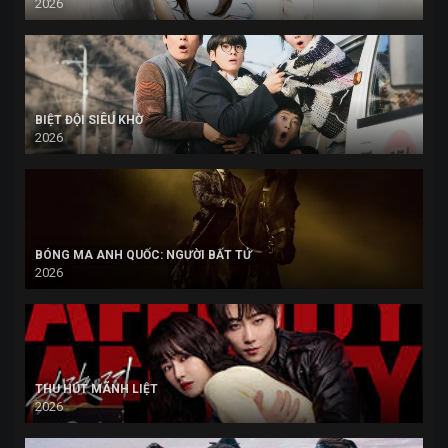
2026
BIỆT ĐỘI SIÊU KHỜ
2026
BÓNG MA ANH QUỐC: NGƯỜI BẤT TỬ
2026
THU HÚT MÃNH LIỆT
2026