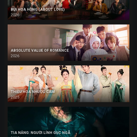
BỤI HOA HỒNG (ABOUT LOVE)
2026
ABSOLUTE VALUE OF ROMANCE
2026
THIỀU HOA NHƯỢC CẨM
2025
TIA NẮNG: NGƯỜI LÍNH GỤC NGÃ