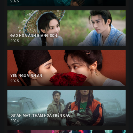
2025
ĐÀO HOA ÁNH GIANG SƠN
2025
YẾN NGỘ VĨNH AN
2025
DỰ ÁN MẬT: THẢM HỌA TRÊN CẦU
2024