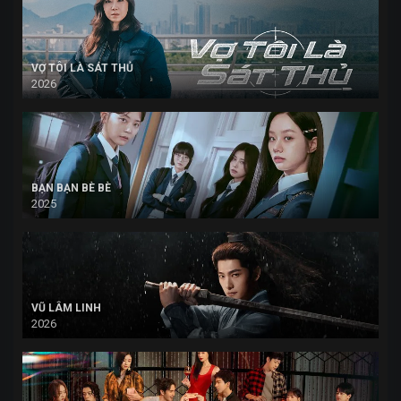
VỢ TÔI LÀ SÁT THỦ
2026
BẠN BẠN BÈ BÈ
2025
VŨ LÂM LINH
2026