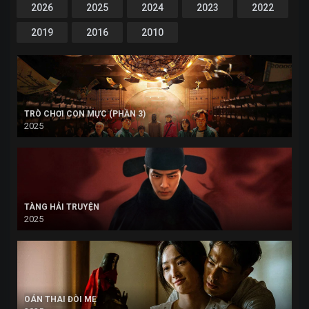
2026
2025
2024
2023
2022
2019
2016
2010
TRÒ CHƠI CON MỰC (PHẦN 3)
2025
TÀNG HẢI TRUYỆN
2025
OÁN THAI ĐÒI MẸ