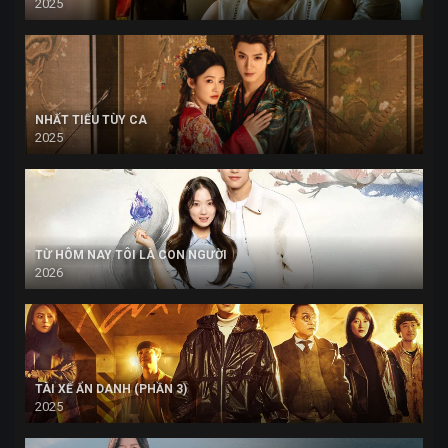
2025
NHẤT TIẾU TÙY CA
2025
TỪ HÔM NAY TÔI LÀ CON NGƯỜI
2026
TÀI XẾ ẨN DANH (PHẦN 3)
2025