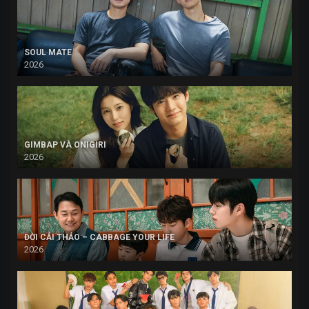
SOUL MATE
2026
GIMBAP VÀ ONIGIRI
2026
ĐỜI CẢI THẢO – CABBAGE YOUR LIFE
2026