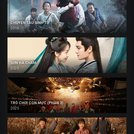
CHUYẾN TÀU SINH TỬ
2016
SƠN HÀ CHẨM
2025
TRÒ CHƠI CON MỰC (PHẦN 3)
2025