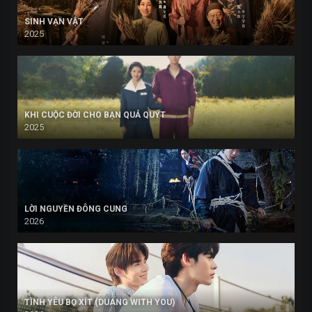
SINH VẠN VẬT
2025
KHI CUỘC ĐỜI CHO BẠN QUẢ QUÝT
2025
LỜI NGUYỀN ĐÔNG CUNG
2026
TÌNH YÊU BỌ XÍT (DUANG WITH YOU)