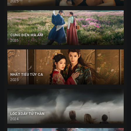
2025
CUNG ĐIỆN MA ÁM
2025
NHẤT TIẾU TÙY CA
2025
LỐC XOÁY TỬ THẦN
2024