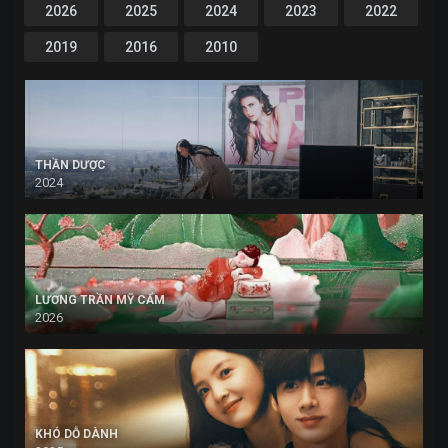
2026
2025
2024
2023
2022
2019
2016
2010
THẦN DƯỢC
2024
LƯƠNG TRẦN MỸ CẨM
2026
KHÓ DỖ DÀNH