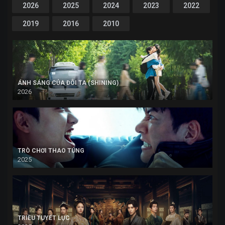
2026
2025
2024
2023
2022
2019
2016
2010
ÁNH SÁNG CỦA ĐÔI TA (SHINING)
2026
TRÒ CHƠI THAO TÚNG
2025
TRIỀU TUYẾT LỤC