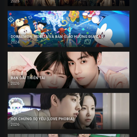
2025
DORAEMON: NOBITA VÀ BẢN GIAO HƯỞNG ĐỊA CẦU
2024
BẠN GÁI THIÊN TÀI
2026
HỘI CHỨNG SỢ YÊU (LOVE PHOBIA)
2026