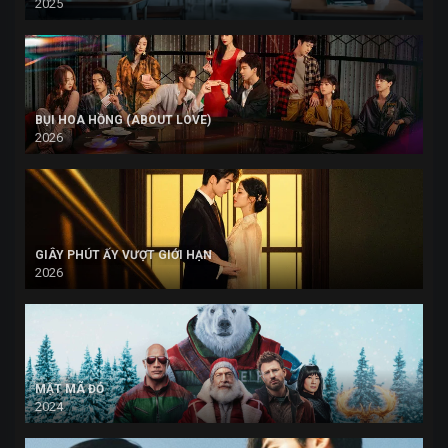
2025
BỤI HOA HỒNG (ABOUT LOVE)
2026
GIÂY PHÚT ẤY VƯỢT GIỚI HẠN
2026
MẬT MÃ ĐỎ
2024