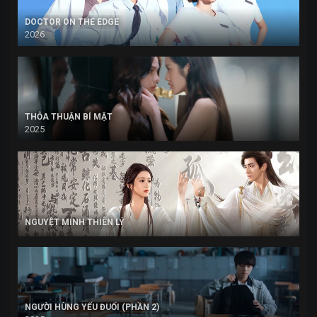
DOCTOR ON THE EDGE
2026
THỎA THUẬN BÍ MẬT
2025
NGUYỆT MINH THIÊN LÝ
NGƯỜI HÙNG YẾU ĐUỐI (PHẦN 2)