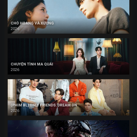
CHÓ HOANG VÀ XƯƠNG
2026
CHUYỆN TÌNH MA QUÁI
2026
(PHIM BL) ONLY FRIENDS: DREAM ON
2026