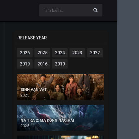
RELEASE YEAR
2026
2025
2024
2023
2022
2019
2016
2010
SINH VẠN VẬT
2025
NA TRA 2: MA ĐỒNG NÁO HẢI
2025