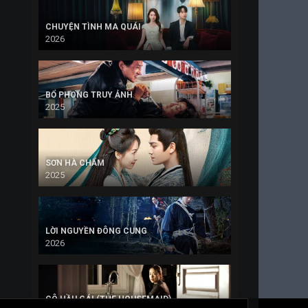
CHUYỆN TÌNH MA QUÁI
2026
BỔ PHONG TRUY ẢNH
2025
SƠN HÀ CHẨM
2025
LỜI NGUYỀN ĐÔNG CUNG
2026
CÔ HẦU GÁI (THE HOUSEMAID)