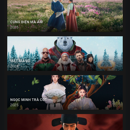
CUNG ĐIỆN MA ÁM
2025
MẬT MÃ ĐỎ
2024
NGỌC MINH TRÀ CỐT
2025