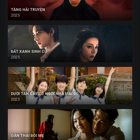
TÀNG HẢI TRUYỆN
2025
ĐẤT XANH SINH CÚ
2025
DƯỚI TÁN CÂY CÓ NGÔI NHÀ MÁI ĐỎ
2025
OÁN THAI ĐÒI MẸ