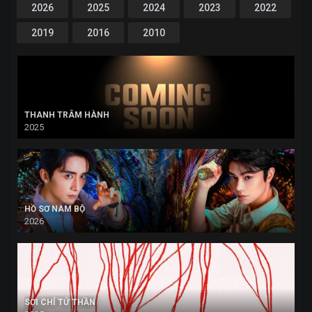
2026
2025
2024
2023
2022
2019
2016
2010
THANH TRÂM HÀNH
2025
HỒ SƠ NAM BỘ
2026
SỢI CHỈ TỬ THẦN