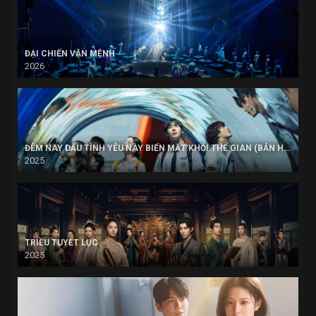
ĐẠI CHIẾN VẬN MỆNH
2026
ĐÊM NAY DẪU TÌNH YÊU NÀY BIẾN MẤT KHỎI THẾ GIAN (BẢN HÀN)
2025
TRIỀU TUYẾT LỤC
2025