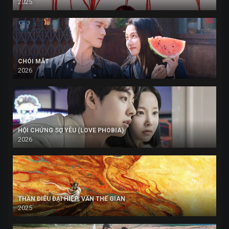
2025
CHÓI MẮT
2026
HỘI CHỨNG SỢ YÊU (LOVE PHOBIA)
2026
THẦN ĐIÊU ĐẠI HIỆP: VẤN THẾ GIAN
2025