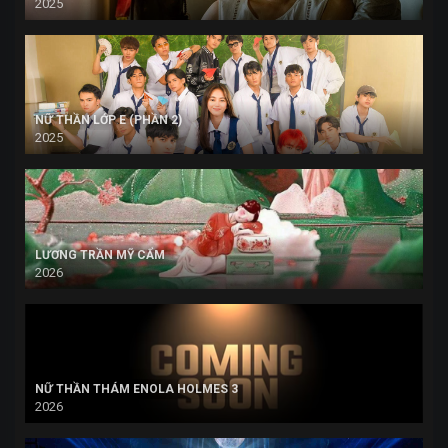
2025
NỮ THẦN LỚP E (PHẦN 2)
2025
LƯƠNG TRẦN MỸ CẨM
2026
NỮ THẦN THÁM ENOLA HOLMES 3
2026