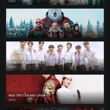
2025
MẬT MÃ ĐỎ
2024
FOUREVER YOU (PHẦN 2)
2025
NGỰ TRÙ CỦA BẠO CHÚA
2025