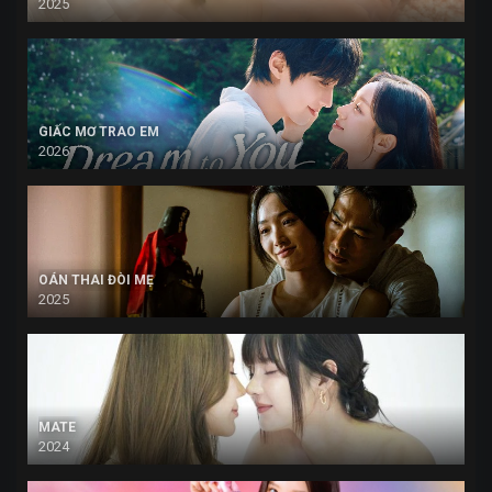
2025
GIẤC MƠ TRAO EM
2026
OÁN THAI ĐÒI MẸ
2025
MATE
2024