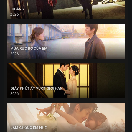
DỰ ÁN Y
2026
MÙA RỰC RỠ CỦA EM
2026
GIÂY PHÚT ẤY VƯỢT GIỚI HẠN
2026
LÀM CHỒNG EM NHÉ