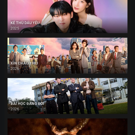
KẺ THÙ DẤU YÊU
2025
XIN CHÀO 1983
2026
BÀI HỌC ĐÁNG ĐỜI
2026