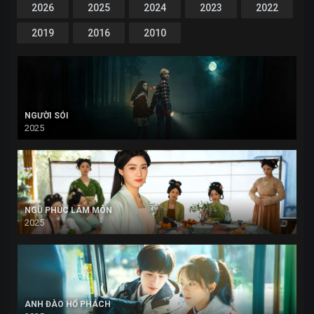
2026
2025
2024
2023
2022
2019
2016
2010
NGƯỜI SÓI
2025
NGŨ PHÚC LÂM MÔN
2025
ANH ĐÀO HỔ PHÁCH