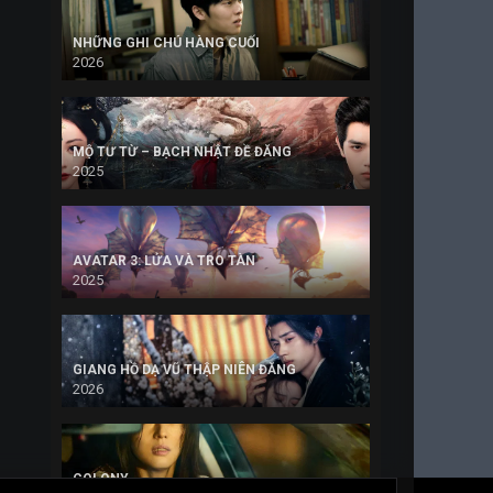
NHỮNG GHI CHÚ HÀNG CUỐI
2026
MỘ TƯ TỪ – BẠCH NHẬT ĐỀ ĐĂNG
2025
AVATAR 3: LỬA VÀ TRO TÀN
2025
GIANG HỒ DẠ VŨ THẬP NIÊN ĐĂNG
2026
COLONY