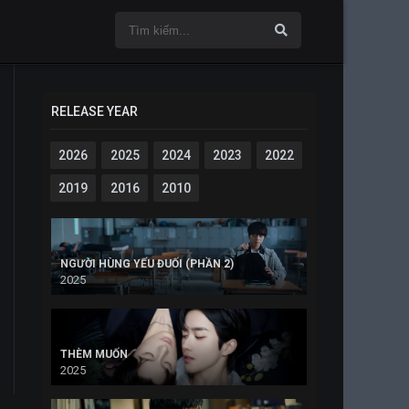
RELEASE YEAR
2026
2025
2024
2023
2022
2019
2016
2010
NGƯỜI HÙNG YẾU ĐUỐI (PHẦN 2)
2025
THÈM MUỐN
2025