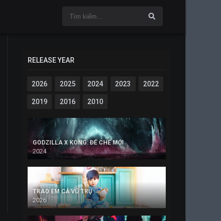
RELEASE YEAR
2026
2025
2024
2023
2022
2019
2016
2010
GODZILLA X KONG: ĐẾ CHẾ MỚI
2024
TRAO EM CẢ VŨ TRỤ
2026