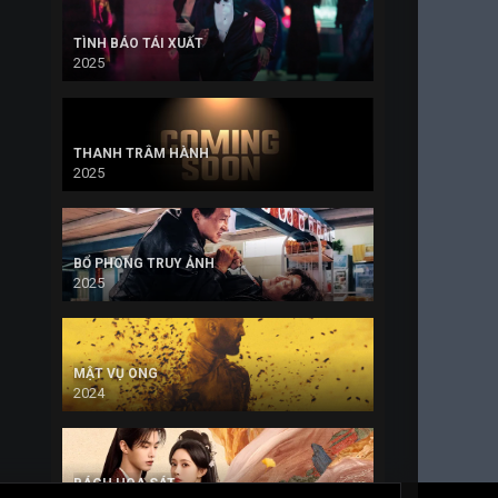
TÌNH BÁO TÁI XUẤT
2025
THANH TRÂM HÀNH
2025
BỔ PHONG TRUY ẢNH
2025
MẬT VỤ ONG
2024
BÁCH HOA SÁT