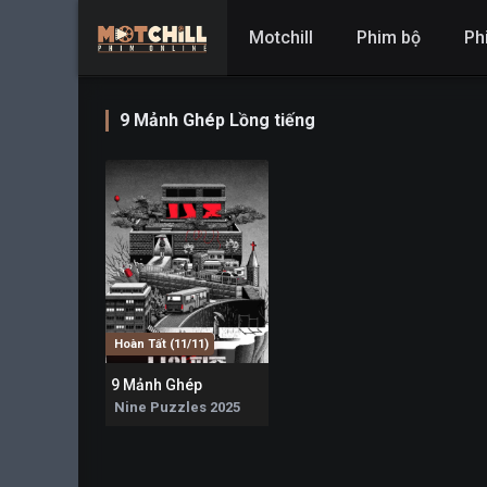
Motchill
Phim bộ
Ph
9 Mảnh Ghép Lồng tiếng
Hoàn Tất (11/11)
9 Mảnh Ghép
7.6
Nine Puzzles 2025