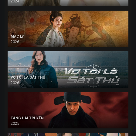
2024
MẠC LY
2026
VỢ TÔI LÀ SÁT THỦ
2026
TÀNG HẢI TRUYỆN
2025