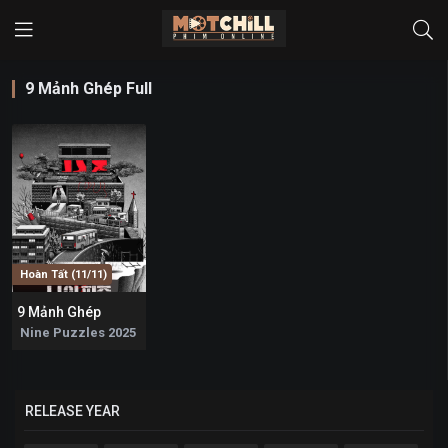
9 Mảnh Ghép Full
Hoàn Tất (11/11)
9 Mảnh Ghép
7.6
Nine Puzzles 2025
RELEASE YEAR