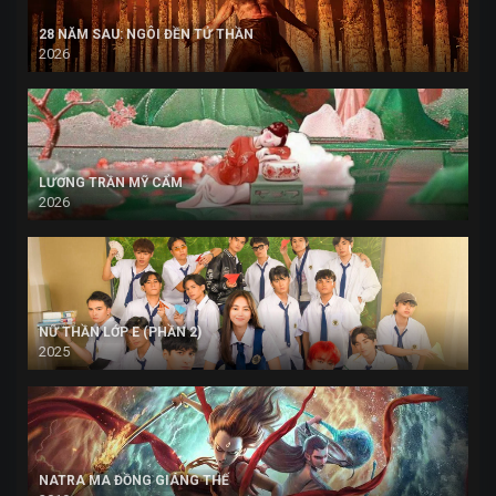
28 NĂM SAU: NGÔI ĐỀN TỬ THẦN
2026
LƯƠNG TRẦN MỸ CẨM
2026
NỮ THẦN LỚP E (PHẦN 2)
2025
NATRA MA ĐỒNG GIÁNG THẾ