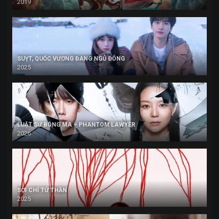
2019
SUỴT, QUỐC VƯƠNG ĐANG NGỦ ĐÔNG
2025
LUẬT SƯ BÓNG MA – PHANTOM LAWYER
2026
SỢI CHỈ TỬ THẦN
2025