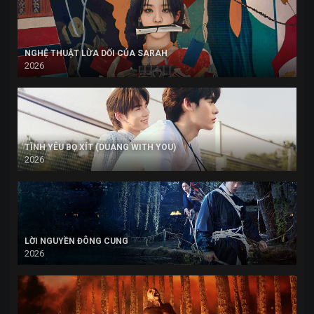
NGHỆ THUẬT LỪA DỐI CỦA SARAH
2026
TÌNH YÊU BỌ XÍT (DUANG WITH YOU)
2026
LỜI NGUYỀN ĐÔNG CUNG
2026