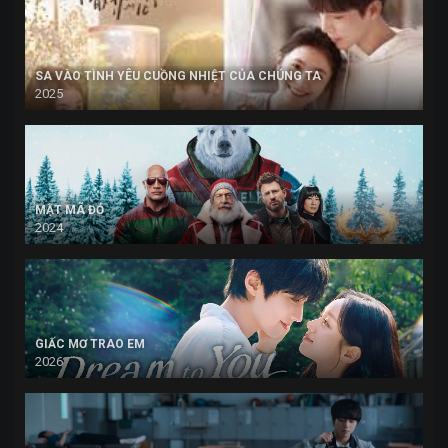
SA VÀO TÌNH YÊU CUỒNG NHIỆT CỦA CHÚNG TA
2025
MẬT MÃ ĐỎ
2024
GIẤC MƠ TRAO EM
2026