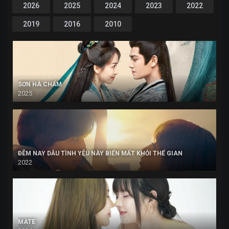
2026
2025
2024
2023
2022
2019
2016
2010
SƠN HÀ CHẨM
2025
ĐÊM NAY DẪU TÌNH YÊU NÀY BIẾN MẤT KHỎI THẾ GIAN
2022
MATE