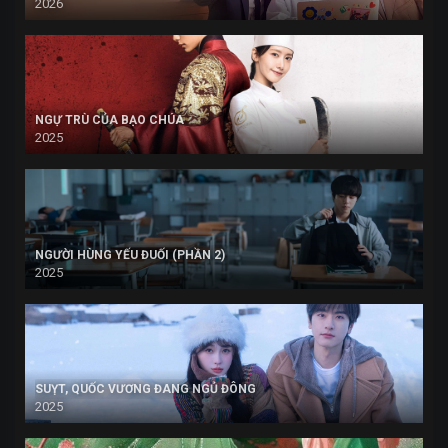
2026
NGỰ TRÙ CỦA BẠO CHÚA
2025
NGƯỜI HÙNG YẾU ĐUỐI (PHẦN 2)
2025
SUỴT, QUỐC VƯƠNG ĐANG NGỦ ĐÔNG
2025