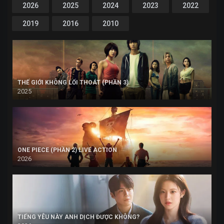
2026
2025
2024
2023
2022
2019
2016
2010
THẾ GIỚI KHÔNG LỐI THOÁT (PHẦN 3)
2025
ONE PIECE (PHẦN 2) LIVE ACTION
2026
TIẾNG YÊU NÀY ANH DỊCH ĐƯỢC KHÔNG?