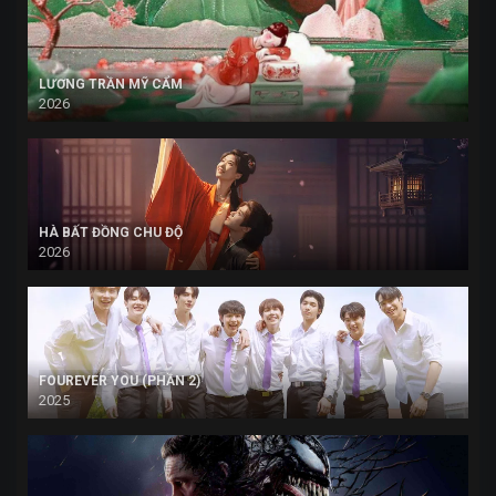
LƯƠNG TRẦN MỸ CẨM
2026
HÀ BẤT ĐỒNG CHU ĐỘ
2026
FOUREVER YOU (PHẦN 2)
2025