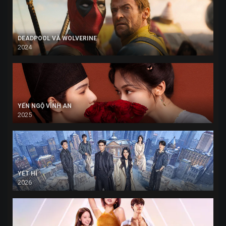
DEADPOOL VÀ WOLVERINE
2024
YẾN NGỘ VĨNH AN
2025
YẾT HÍ
2026