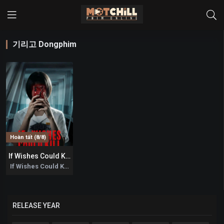
기리고 Dongphim
Hoàn tất (8/8)
If Wishes Could Kill – Điều Ước Đoạt Mạng
0
If Wishes Could Kill 2026
RELEASE YEAR