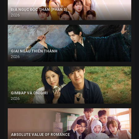
ĐỊA NGỤC ĐỘC THÂN (PHẦN 5)
2026
GIAI NGẪU THIÊN THÀNH
2026
GIMBAP VÀ ONIGIRI
2026
ABSOLUTE VALUE OF ROMANCE