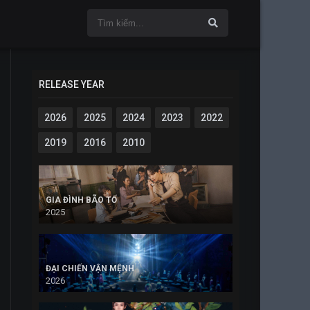
RELEASE YEAR
2026
2025
2024
2023
2022
2019
2016
2010
GIA ĐÌNH BÃO TỐ
2025
ĐẠI CHIẾN VẬN MỆNH
2026