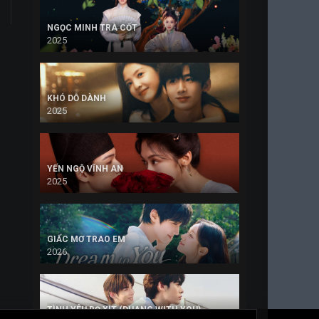
NGỌC MINH TRÀ CỐT
2025
KHÓ DỖ DÀNH
2025
YẾN NGỘ VĨNH AN
2025
GIẤC MƠ TRAO EM
2026
TÌNH YÊU BỌ XÍT (DUANG WITH YOU)