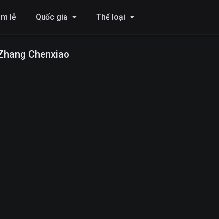
im lẻ
Quốc gia
Thể loại
Zhang Chenxiao