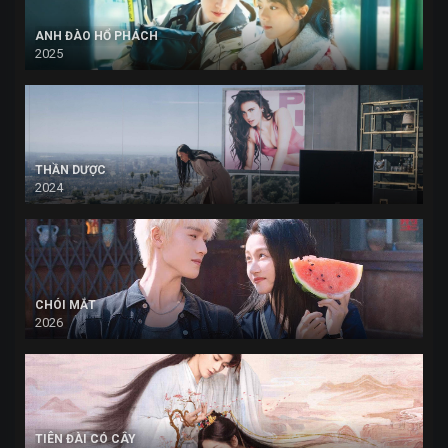
ANH ĐÀO HỔ PHÁCH
2025
THẦN DƯỢC
2024
CHÓI MẮT
2026
TIÊN ĐÀI CÓ CÂY