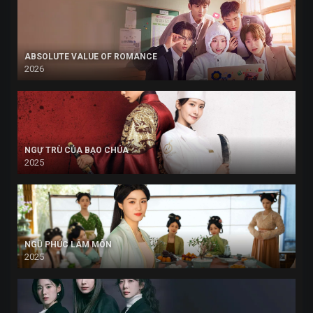
ABSOLUTE VALUE OF ROMANCE
2026
NGỰ TRÙ CỦA BẠO CHÚA
2025
NGŨ PHÚC LÂM MÔN
2025