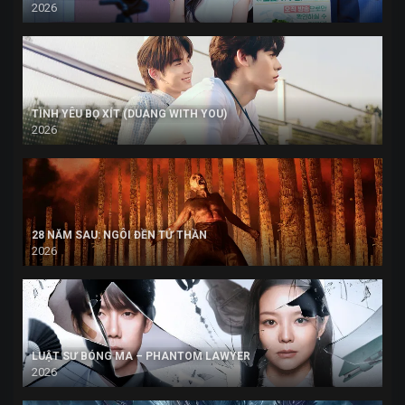
2026
TÌNH YÊU BỌ XÍT (DUANG WITH YOU)
2026
28 NĂM SAU: NGÔI ĐỀN TỬ THẦN
2026
LUẬT SƯ BÓNG MA – PHANTOM LAWYER
2026