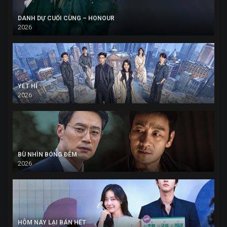
DANH DỰ CUỐI CÙNG – HONOUR
2026
YẾT HÍ
2026
BÙ NHÌN BÓNG ĐÊM
2026
HÔM NAY LẠI BÁN HẾT