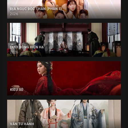
ĐỊA NGỤC ĐỘC THÂN (PHẦN 5)
2026
DƯỚI BÓNG ĐIỆN HẠ
2026
KIỀU SỞ
VÂN TÚ HÀNH