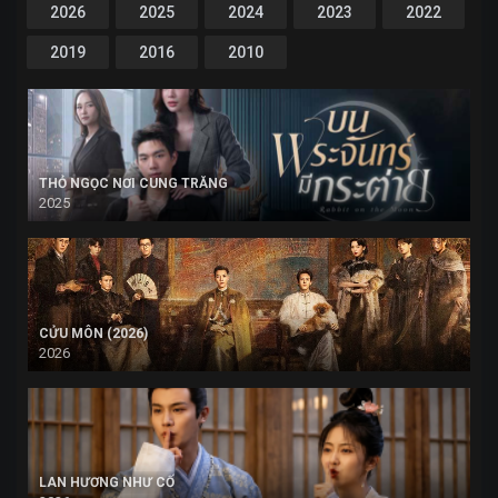
2026
2025
2024
2023
2022
2019
2016
2010
THỎ NGỌC NƠI CUNG TRĂNG
2025
CỬU MÔN (2026)
2026
LAN HƯƠNG NHƯ CỐ