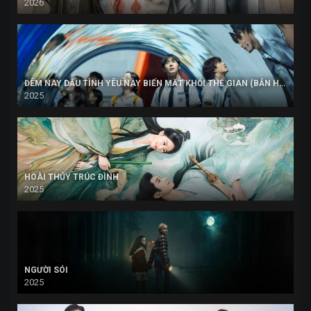
2026
ĐÊM NAY DẪU TÌNH YÊU NÀY BIẾN MẤT KHỎI THẾ GIAN (BẢN HÀN)
2025
HOÀI THỦY TRÚC ĐÌNH
2025
NGƯỜI SÓI
2025