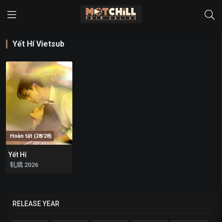
Yết Hí Vietsub
Hoàn tất (28/28)
Yết Hí
7.962
轧戏 2026
RELEASE YEAR