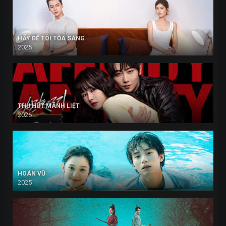
HÃY ĐỂ TÔI TỎA SÁNG
2025
THU HÚT MÃNH LIỆT
2026
HOÁN VŨ
2025