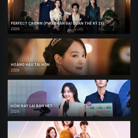
PERFECT CROWN (PHU NHÂN ĐẠI QUÂN THẾ KỶ 21)
2026
HOÀNG HẬU TÁI HÔN
2026
HÔM NAY LẠI BÁN HẾT
2026