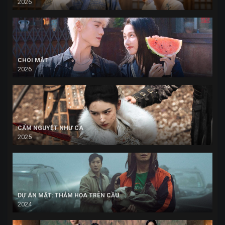
2026
CHÓI MẮT
2026
CẨM NGUYỆT NHƯ CA
2025
DỰ ÁN MẬT: THẢM HỌA TRÊN CẦU
2024