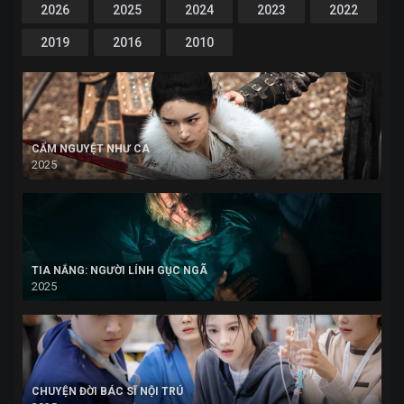
2026
2025
2024
2023
2022
2019
2016
2010
CẨM NGUYỆT NHƯ CA
2025
TIA NẮNG: NGƯỜI LÍNH GỤC NGÃ
2025
CHUYỆN ĐỜI BÁC SĨ NỘI TRÚ