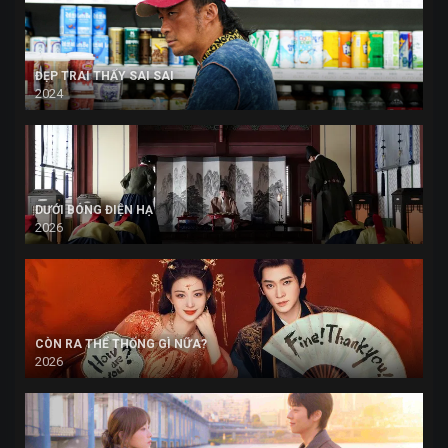
ĐẸP TRAI THẤY SAI SAI
2024
DƯỚI BÓNG ĐIỆN HẠ
2026
CÒN RA THỂ THỐNG GÌ NỮA?
2026