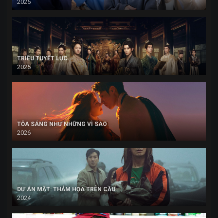
2025
TRIỀU TUYẾT LỤC
2025
TỎA SÁNG NHƯ NHỮNG VÌ SAO
2026
DỰ ÁN MẬT: THẢM HỌA TRÊN CẦU
2024