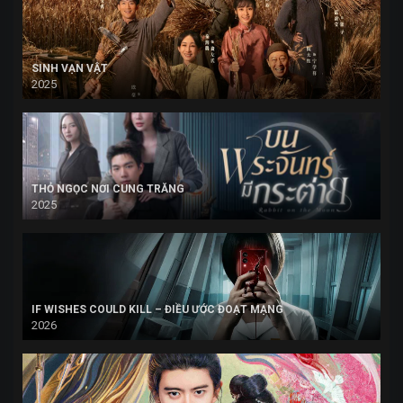
SINH VẠN VẬT
2025
THỎ NGỌC NƠI CUNG TRĂNG
2025
IF WISHES COULD KILL – ĐIỀU ƯỚC ĐOẠT MẠNG
2026