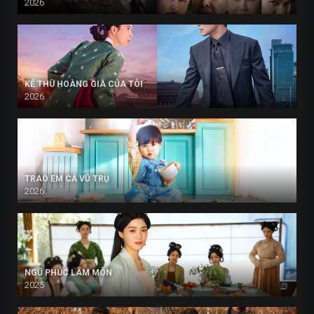
2026
KẺ THÙ HOÀNG GIA CỦA TÔI
2026
TRAO EM CẢ VŨ TRỤ
2026
NGŨ PHÚC LÂM MÔN
2025