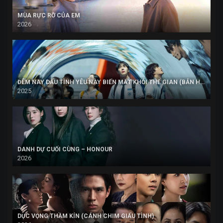
MÙA RỰC RỠ CỦA EM
2026
ĐÊM NAY DẪU TÌNH YÊU NÀY BIẾN MẤT KHỎI THẾ GIAN (BẢN HÀN)
2025
DANH DỰ CUỐI CÙNG – HONOUR
2026
DỤC VỌNG THẦM KÍN (CÁNH CHIM GIẤU TÌNH)