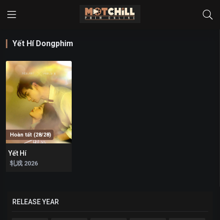
Yết Hí Dongphim
Hoàn tất (28/28)
Yết Hí
7.962
轧戏 2026
RELEASE YEAR