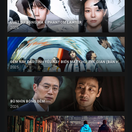
LUẬT SƯ BÓNG MA – PHANTOM LAWYER
2026
ĐÊM NAY DẪU TÌNH YÊU NÀY BIẾN MẤT KHỎI THẾ GIAN (BẢN HÀN)
2025
BÙ NHÌN BÓNG ĐÊM
2026