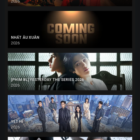
2026
NHẤT ÂU XUÂN
2026
[PHIM BL] YESTERDAY THE SERIES 2026
2026
YẾT HÍ
2026