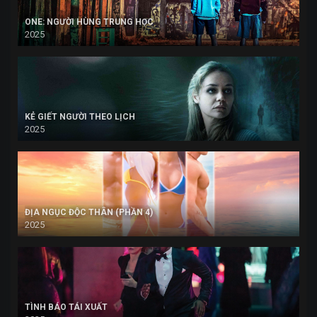
ONE: NGƯỜI HÙNG TRUNG HỌC
2025
KẺ GIẾT NGƯỜI THEO LỊCH
2025
ĐỊA NGỤC ĐỘC THÂN (PHẦN 4)
2025
TÌNH BÁO TÁI XUẤT