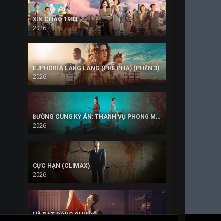
XIN CHÀO 1983
2026
EUPHORIA LÂNG LÂNG (PHÊ PHA) (PHẦN 3)
2026
ĐƯỜNG CUNG KỲ ÁN: THANH VỤ PHONG MINH
2026
CỰC HẠN (CLIMAX)
2026
HÀ BẤT ĐỒNG CHU ĐỘ