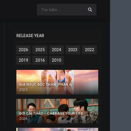
RELEASE YEAR
2026
2025
2024
2023
2022
2019
2016
2010
ĐỊA NGỤC ĐỘC THÂN (PHẦN 4)
2025
ĐỜI CẢI THẢO – CABBAGE YOUR LIFE
2026