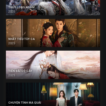
THỦY LONG NGÂM
2025
NHẤT TIẾU TÙY CA
2025
TIÊN ĐÀI CÓ CÂY
2025
CHUYỆN TÌNH MA QUÁI