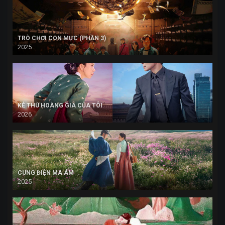
TRÒ CHƠI CON MỰC (PHẦN 3)
2025
KẺ THÙ HOÀNG GIA CỦA TÔI
2026
CUNG ĐIỆN MA ÁM
2025