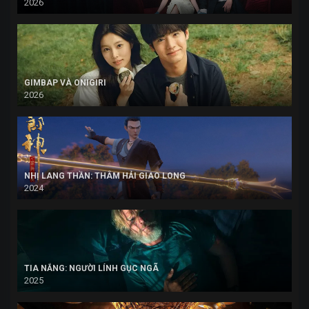
2026
GIMBAP VÀ ONIGIRI
2026
NHỊ LANG THẦN: THÂM HẢI GIAO LONG
2024
TIA NẮNG: NGƯỜI LÍNH GỤC NGÃ
2025