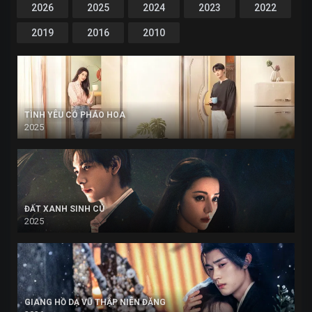
2026
2025
2024
2023
2022
2019
2016
2010
TÌNH YÊU CÓ PHÁO HOA
2025
ĐẤT XANH SINH CÚ
2025
GIANG HỒ DẠ VŨ THẬP NIÊN ĐĂNG