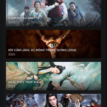
CHUYẾN TÀU SINH TỬ
2016
ĐỒI CÂM LẶNG: ÁC MỘNG TRONG SƯƠNG (2026)
2026
HOÀI THỦY TRÚC ĐÌNH
2025