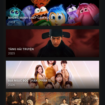
NHỮNG MẢNH GHÉP CẢM XÚC 2
2024
TÀNG HẢI TRUYỆN
2025
ĐỊA NGỤC ĐỘC THÂN (PHẦN 5)
2026