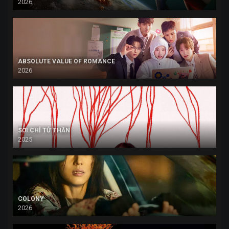
2026
ABSOLUTE VALUE OF ROMANCE
2026
SỢI CHỈ TỬ THẦN
2025
COLONY
2026