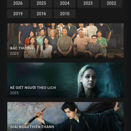
2026
2025
2024
2023
2022
2019
2016
2010
BẮC THƯỢNG
2025
KẺ GIẾT NGƯỜI THEO LỊCH
2025
GIAI NGẪU THIÊN THÀNH