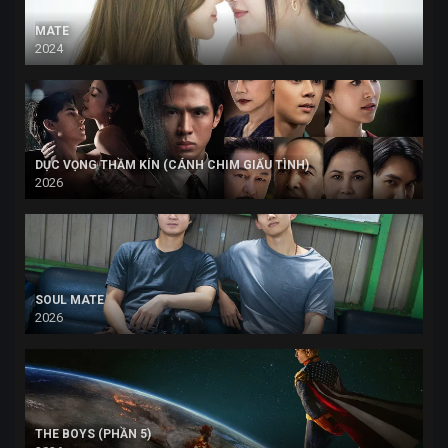
MATE
2024
DỤC VỌNG THẦM KÍN (CÁNH CHIM GIẤU TÌNH)
2026
SOUL MATE
2026
THE BOYS (PHẦN 5)