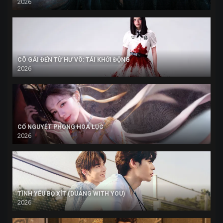
2026
CÔ GÁI ĐẾN TỪ HƯ VÔ: TÁI KHỞI ĐỘNG
2026
CỔ NGUYỆT PHONG HOA LỤC
2026
TÌNH YÊU BỌ XÍT (DUANG WITH YOU)
2026