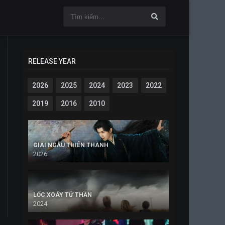
RELEASE YEAR
2026
2025
2024
2023
2022
2019
2016
2010
GIAI NGẪU THIÊN THÀNH
2026
LỐC XOÁY TỬ THẦN
2024