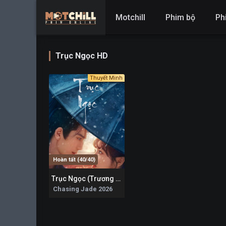
Motchill
Phim bộ
Ph
Trục Ngọc HD
Thuyết Minh
Hoàn tất (40/40)
Trục Ngọc (Trương Lăng Hách)
0
Chasing Jade 2026