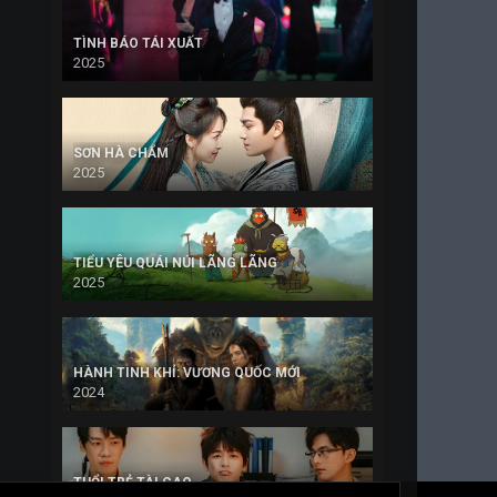
TÌNH BÁO TÁI XUẤT
2025
SƠN HÀ CHẨM
2025
TIỂU YÊU QUÁI NÚI LÃNG LÃNG
2025
HÀNH TINH KHỈ: VƯƠNG QUỐC MỚI
2024
TUỔI TRẺ TÀI CAO