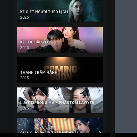
KẺ GIẾT NGƯỜI THEO LỊCH
2025
KẺ THÙ DẤU YÊU
2025
THANH TRÂM HÀNH
2025
LUẬT SƯ BÓNG MA – PHANTOM LAWYER
2026
GIANG HỒ DẠ VŨ THẬP NIÊN ĐĂNG