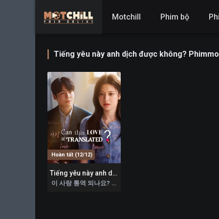
Motchill
Phim bộ
Ph
Tiếng yêu này anh dịch được không? Phimmo
Hoàn tất (12/12)
Tiếng yêu này anh dịch được không?
8.555
이 사랑 통역 되나요? 2026