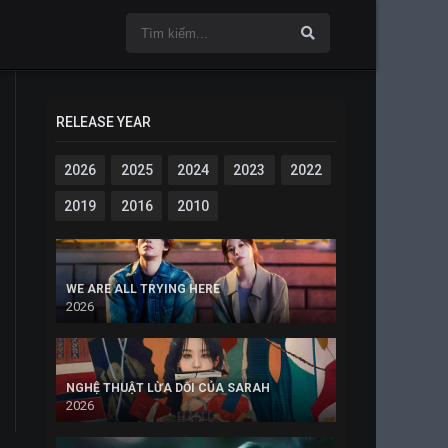
RELEASE YEAR
2026
2025
2024
2023
2022
2019
2016
2010
WE ARE ALL TRYING HERE
2026
NGHỆ THUẬT LỪA DỐI CỦA SARAH
2026