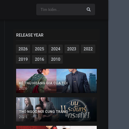
RELEASE YEAR
2026
2025
2024
2023
2022
2019
2016
2010
KẺ THÙ HOÀNG GIA CỦA TÔI
2026
THỎ NGỌC NƠI CUNG TRĂNG
2025