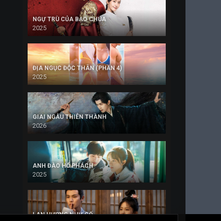
NGỰ TRÙ CỦA BẠO CHÚA
2025
ĐỊA NGỤC ĐỘC THÂN (PHẦN 4)
2025
GIAI NGẪU THIÊN THÀNH
2026
ANH ĐÀO HỔ PHÁCH
2025
LAN HƯƠNG NHƯ CỐ