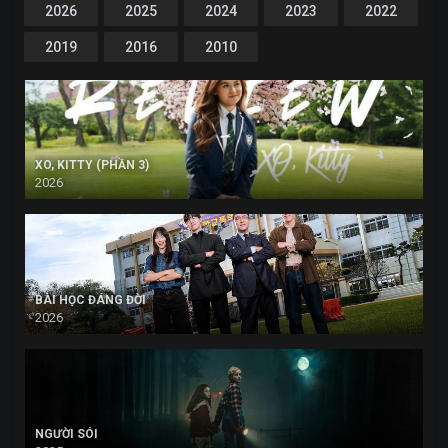
2026
2025
2024
2023
2022
2019
2016
2010
XO, KITTY (PHẦN 3)
2026
BÀI HỌC ĐÁNG ĐỜI
2026
NGƯỜI SÓI