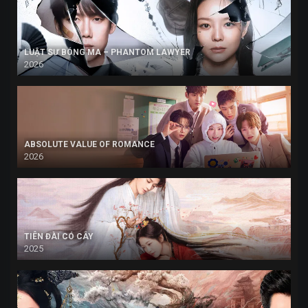
LUẬT SƯ BÓNG MA – PHANTOM LAWYER
2026
ABSOLUTE VALUE OF ROMANCE
2026
TIÊN ĐÀI CÓ CÂY
2025