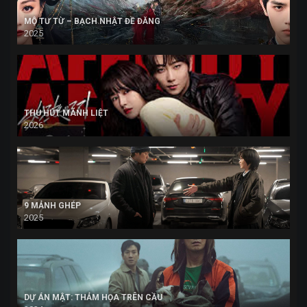
MỘ TƯ TỪ – BẠCH NHẬT ĐỀ ĐĂNG
2025
THU HÚT MÃNH LIỆT
2026
9 MẢNH GHÉP
2025
DỰ ÁN MẬT: THẢM HỌA TRÊN CẦU