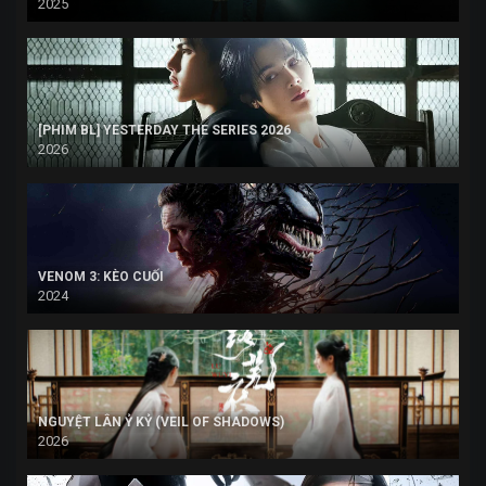
2025
[PHIM BL] YESTERDAY THE SERIES 2026
2026
VENOM 3: KÈO CUỐI
2024
NGUYỆT LÂN Ỷ KỶ (VEIL OF SHADOWS)
2026