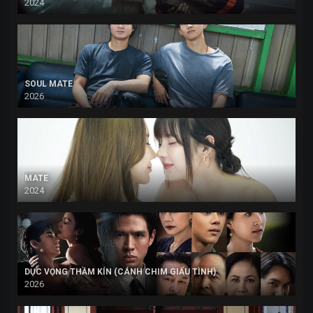
2024
SOUL MATE
2026
MATE
2024
DỤC VỌNG THẦM KÍN (CÁNH CHIM GIẤU TÌNH)
2026