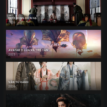
DƯỚI BÓNG ĐIỆN HẠ
2026
AVATAR 3: LỬA VÀ TRO TÀN
2025
VÂN TÚ HÀNH
2026